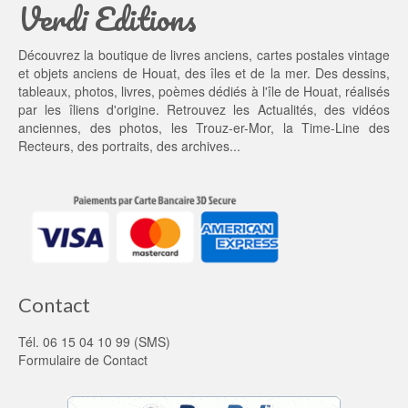
Verdi Editions
i
0
t : 
0 €.
1
Découvrez la boutique de livres anciens, cartes postales vintage
0,
et objets anciens de Houat, des îles et de la mer. Des dessins,
0
tableaux, photos, livres, poèmes dédiés à l'île de Houat, réalisés
0 €.
par les îliens d'origine. Retrouvez les
Actualités
, des
vidéos
anciennes
, des
photos
, les
Trouz-er-Mor
, la
Time-Line des
Recteurs
, des portraits, des archives...
Contact
Tél. 06 15 04 10 99 (SMS)
Formulaire de Contact