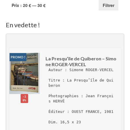
Prix
Prix
Prix :
20 €
—
30 €
Filtrer
min
max
En vedette !
PROMO !
La Presqu’île de Quiberon – Simo
ne ROGER-VERCEL
Auteur : Simone ROGER-VERCEL
Titre : La Presqu’île de Qui
beron
Photographies : Jean Françoi
-1
0%
s HERVÉ
Éditeur : OUEST FRANCE, 1981
Dim. 16,5 x 23