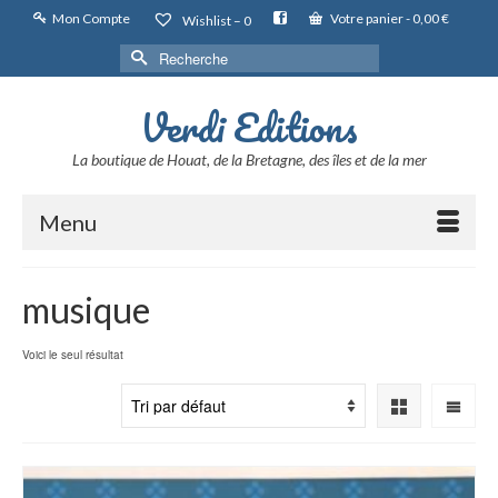
Mon Compte
Votre panier
-
0,00
€
Wishlist –
0
Rechercher :
Verdi Editions
La boutique de Houat, de la Bretagne, des îles et de la mer
Menu
musique
Voici le seul résultat