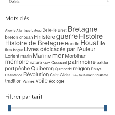
Objets
Mots clés
Bretagne
Belle-Ile
Brest
Algérie
bateau
Atlantique
guerre
Histoire
Finistère
breton
chouan
Houat
Histoire de Bretagne
ile
Hoedic
Livres dédicacés par l'Auteur
iles
langue
mer
Marine
Morbihan
Lorient
marin
mémoire
patrimoine
nature
Ouessant
policier
navire
pêche
Quiberon
religion
port
Rhuys
Quimperlé
Révolution
Saint-Gildas
Résistance
sous-marin
tourisme
Sein
voile
tradition
écologie
Vannes
Filtrer par tarif