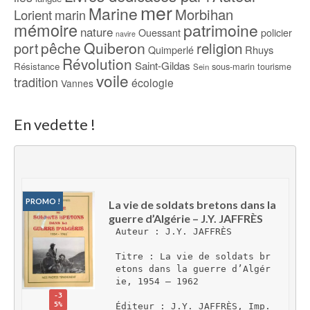
mer
Marine
Morbihan
Lorient
marin
mémoire
patrimoine
nature
Ouessant
policier
navire
pêche
Quiberon
religion
port
Rhuys
Quimperlé
Révolution
Saint-Gildas
Résistance
sous-marin
tourisme
Sein
voile
tradition
écologie
Vannes
En vedette !
PROMO !
La vie de soldats bretons dans la 
guerre d’Algérie – J.Y. JAFFRÈS
Auteur : J.Y. JAFFRÈS
Titre : La vie de soldats br
etons dans la guerre d’Algér
ie, 1954 – 1962
-3
5%
Éditeur : J.Y. JAFFRÈS, Imp. 