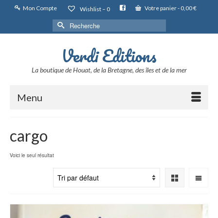
Mon Compte
Votre panier
-
0,00
€
Wishlist –
0
Rechercher :
Verdi Editions
La boutique de Houat, de la Bretagne, des îles et de la mer
Menu
cargo
Voici le seul résultat