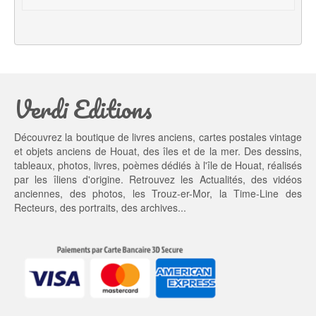
i
e
a
l 
l 
e
é
s
t
t : 
a
1
Verdi Editions
i
3,
t : 
0
2
0 €.
Découvrez la boutique de livres anciens, cartes postales vintage
0,
et objets anciens de Houat, des îles et de la mer. Des dessins,
0
tableaux, photos, livres, poèmes dédiés à l'île de Houat, réalisés
0 €.
par les îliens d'origine. Retrouvez les
Actualités
, des
vidéos
anciennes
, des
photos
, les
Trouz-er-Mor
, la
Time-Line des
Recteurs
, des portraits, des archives...