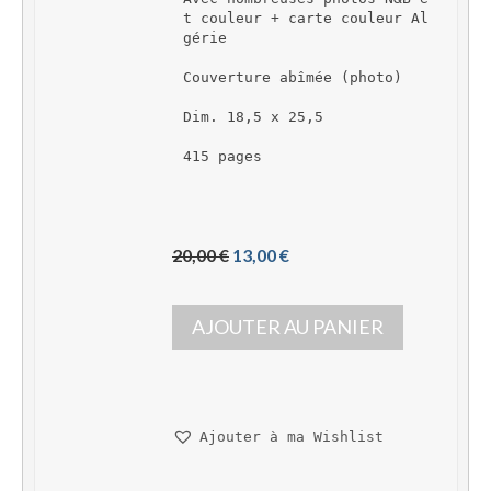
t couleur + carte couleur Al
gérie
Couverture abîmée (photo)
Dim. 18,5 x 25,5
415 pages
L
L
20,00 
€
13,00 
€
e 
e 
p
p
AJOUTER AU PANIER
r
r
i
i
x 
x 
i
a
n
c
Ajouter à ma Wishlist
i
t
t
u