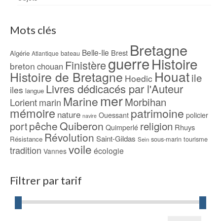
Mots clés
Bretagne
Belle-Ile
Brest
Algérie
bateau
Atlantique
guerre
Histoire
Finistère
breton
chouan
Houat
Histoire de Bretagne
ile
Hoedic
Livres dédicacés par l'Auteur
iles
langue
mer
Marine
Morbihan
Lorient
marin
mémoire
patrimoine
nature
Ouessant
policier
navire
pêche
Quiberon
religion
port
Rhuys
Quimperlé
Révolution
Saint-Gildas
Résistance
sous-marin
tourisme
Sein
voile
tradition
écologie
Vannes
Filtrer par tarif