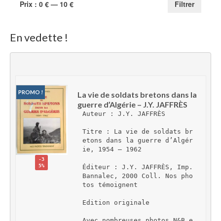
Prix
Prix
Prix :
0 €
—
10 €
Filtrer
min
max
En vedette !
PROMO !
La vie de soldats bretons dans la 
guerre d’Algérie – J.Y. JAFFRÈS
Auteur : J.Y. JAFFRÈS
Titre : La vie de soldats br
etons dans la guerre d’Algér
ie, 1954 – 1962
-3
5%
Éditeur : J.Y. JAFFRÈS, Imp. 
Bannalec, 2000 Coll. Nos pho
tos témoignent
Edition originale
Avec nombreuses photos N&B e