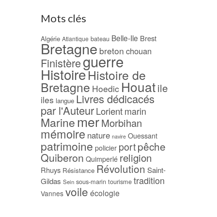
Mots clés
Belle-Ile
Brest
Algérie
bateau
Atlantique
Bretagne
breton
chouan
guerre
Finistère
Histoire
Histoire de
Houat
Bretagne
ile
Hoedic
Livres dédicacés
iles
langue
par l'Auteur
Lorient
marin
mer
Marine
Morbihan
mémoire
nature
Ouessant
navire
patrimoine
pêche
port
policier
Quiberon
religion
Quimperlé
Révolution
Rhuys
Saint-
Résistance
tradition
Gildas
sous-marin
tourisme
Sein
voile
écologie
Vannes