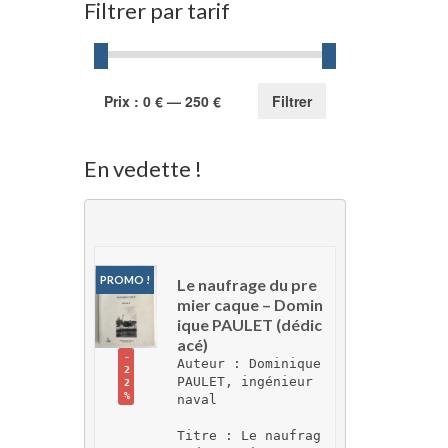
Filtrer par tarif
Prix
Prix
Prix :
0 €
—
250 €
Filtrer
min
max
En vedette !
PROMO !
Le naufrage du pre
mier caque – Domin
ique PAULET (dédic
acé)
-
Auteur : Dominique 
2
PAULET, ingénieur 
2
%
naval
Titre : Le naufrag