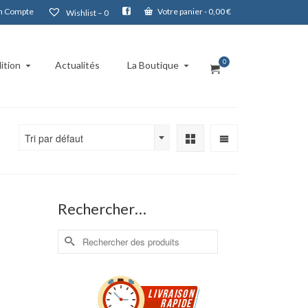
 Compte
Votre panier
-
0,00
€
Wishlist –
0
0
ition
Actualités
La Boutique
Tri par défaut
Rechercher…
Rechercher :