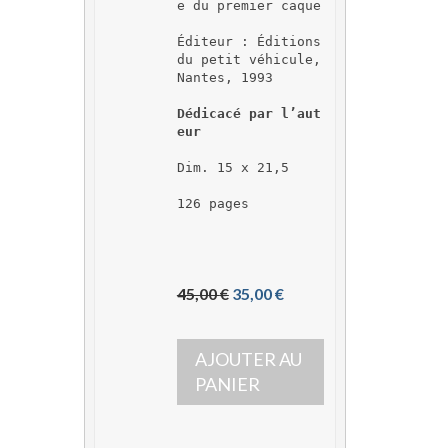
e du premier caque
Éditeur : Éditions 
du petit véhicule, 
Nantes, 1993
Dédicacé par l’aut
eur
Dim. 15 x 21,5
126 pages
L
L
45,00 
€
35,00 
€
e 
e 
p
p
AJOUTER AU 
r
r
i
i
PANIER
x 
x 
i
a
n
c