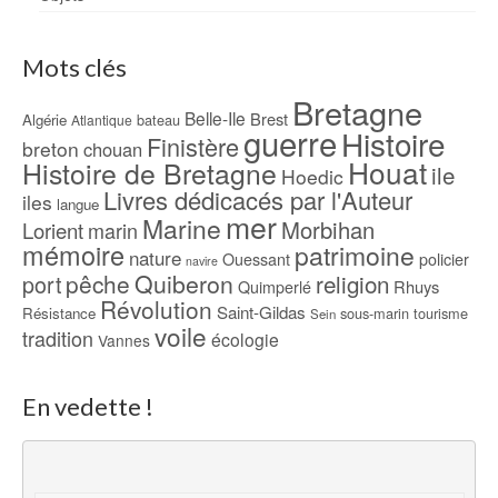
Mots clés
Bretagne
Belle-Ile
Brest
Algérie
bateau
Atlantique
guerre
Histoire
Finistère
breton
chouan
Houat
Histoire de Bretagne
ile
Hoedic
Livres dédicacés par l'Auteur
iles
langue
mer
Marine
Morbihan
Lorient
marin
mémoire
patrimoine
nature
Ouessant
policier
navire
pêche
Quiberon
religion
port
Rhuys
Quimperlé
Révolution
Saint-Gildas
Résistance
sous-marin
tourisme
Sein
voile
tradition
écologie
Vannes
En vedette !