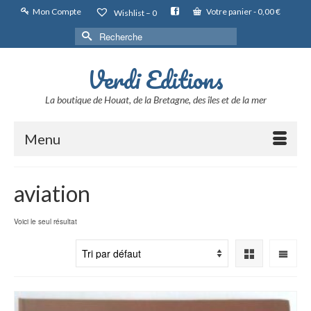
Mon Compte
Votre panier
-
0,00
€
Wishlist –
0
Rechercher :
Verdi Editions
La boutique de Houat, de la Bretagne, des îles et de la mer
Menu
aviation
Voici le seul résultat