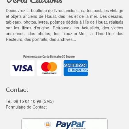
2
0 €.
Découvrez la boutique de livres anciens, cartes postales vintage
0,
et objets anciens de Houat, des îles et de la mer. Des dessins,
0
tableaux, photos, livres, poèmes dédiés à l'île de Houat, réalisés
0 €.
par les îliens d'origine. Retrouvez les
Actualités
, des
vidéos
anciennes
, des
photos
, les
Trouz-er-Mor
, la
Time-Line des
Recteurs
, des portraits, des archives...
Contact
Tél. 06 15 04 10 99 (SMS)
Formulaire de Contact