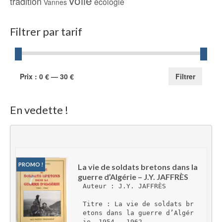
tradition
écologie
Vannes
Filtrer par tarif
Prix
Prix
Prix :
0 €
—
30 €
Filtrer
min
max
En vedette !
PROMO !
La vie de soldats bretons dans la 
guerre d’Algérie – J.Y. JAFFRÈS
Auteur : J.Y. JAFFRÈS
Titre : La vie de soldats br
etons dans la guerre d’Algér
ie, 1954 – 1962