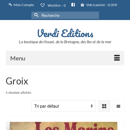
Mon Compte
Votre panier
-
0,00
€
Wishlist –
0
Rechercher :
Verdi Editions
La boutique de Houat, de la Bretagne, des îles et de la mer
Menu
Groix
5 résultats affichés