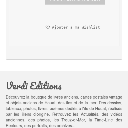
i
i
x 
x 
i
a
n
c
Ajouter à ma Wishlist
i
t
t
u
i
e
a
l 
l 
e
é
s
t
t : 
a
1
Verdi Editions
i
3,
t : 
0
2
0 €.
Découvrez la boutique de livres anciens, cartes postales vintage
0,
et objets anciens de Houat, des îles et de la mer. Des dessins,
0
tableaux, photos, livres, poèmes dédiés à l'île de Houat, réalisés
0 €.
par les îliens d'origine. Retrouvez les
Actualités
, des
vidéos
anciennes
, des
photos
, les
Trouz-er-Mor
, la
Time-Line des
Recteurs
, des portraits, des archives...