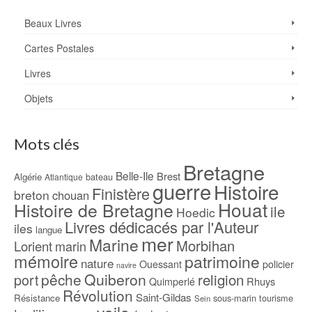
Beaux Livres
Cartes Postales
Livres
Objets
Mots clés
Bretagne
Belle-Ile
Brest
Algérie
bateau
Atlantique
guerre
Histoire
Finistère
breton
chouan
Houat
Histoire de Bretagne
ile
Hoedic
Livres dédicacés par l'Auteur
iles
langue
mer
Marine
Morbihan
Lorient
marin
mémoire
patrimoine
nature
Ouessant
policier
navire
pêche
Quiberon
religion
port
Rhuys
Quimperlé
Révolution
Saint-Gildas
Résistance
sous-marin
tourisme
Sein
voile