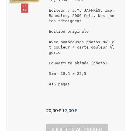
-3
5%
Éditeur : J.Y. JAFFRÈS, Imp. 
Bannalec, 2000 Coll. Nos pho
tos témoignent
Edition originale
Avec nombreuses photos N&B e
t couleur + carte couleur Al
gérie
Couverture abîmée (photo)
Dim. 18,5 x 25,5
415 pages
L
L
20,00 
€
13,00 
€
e 
e 
p
p
AJOUTER AU PANIER
r
r