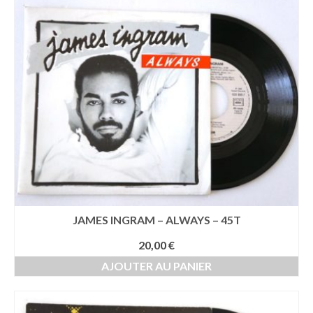
ancien
JAMES INGRAM – ALWAYS – 45T
20,00
€
AJOUTER AU PANIER