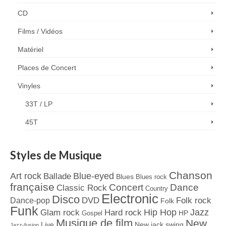
CD
Films / Vidéos
Matériel
Places de Concert
Vinyles
33T / LP
45T
Styles de Musique
Chanson
Art rock
Blue-eyed
Ballade
Blues
Blues rock
française
Concert
Dance
Classic Rock
Country
Electronic
Disco
Dance-pop
DVD
Folk rock
Folk
Funk
Jazz
Hard rock
Hip Hop
Glam rock
Gospel
HP
Musique de film
New
Live
New jack swing
Jazz-fusion