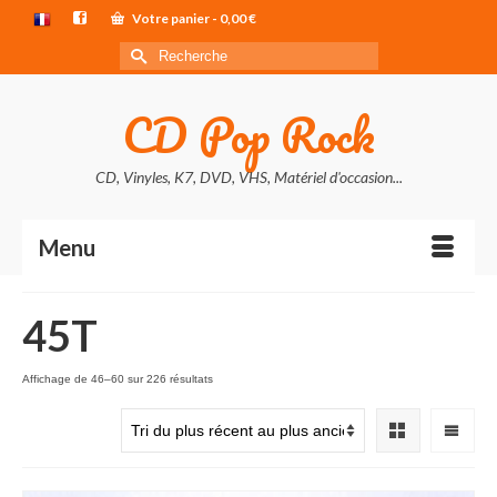
Votre panier
-
0,00
€
Rechercher :
CD Pop Rock
CD, Vinyles, K7, DVD, VHS, Matériel d'occasion...
Menu
45T
Trié
Affichage de 46–60 sur 226 résultats
du
plus
récent
au
plus