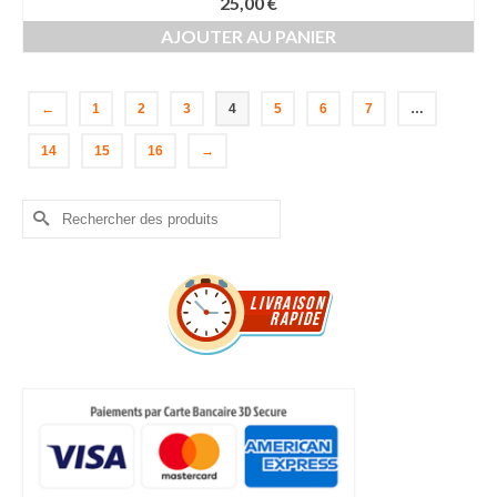
25,00
€
AJOUTER AU PANIER
←
1
2
3
4
5
6
7
…
14
15
16
→
Rechercher :