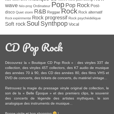
Pop
Pop Rock
wave
Post-
Ordinateur
Néo-prog
Rock
R&B
disco
Reggae
Rock alternatif
Quiet storm
Rock progressif
Rock psychédélique
Rock expérimental
Soul
Synthpop
Soft rock
Vocal
CD Pop Rock
Découvrez la « Boutique CD Pop Rock » : des
vinyles 33T
de
collection, des
vinyles 45T
collectors, des
K7 audio
de musique
des années 70 à 90,
des CD
des années 80, des
films VHS et
DVD
de concerts, des
tickets de concerts
, du
matériel vintage
...
Retrouvez la magie du pressage vinyle original de collection, le
son de la « Belle Époque » et des premiers clips, le souvenir
des concerts de légende des artistes mythiques, le son
analogique des instruments de musique...
Bonne visite et bon shopping
!