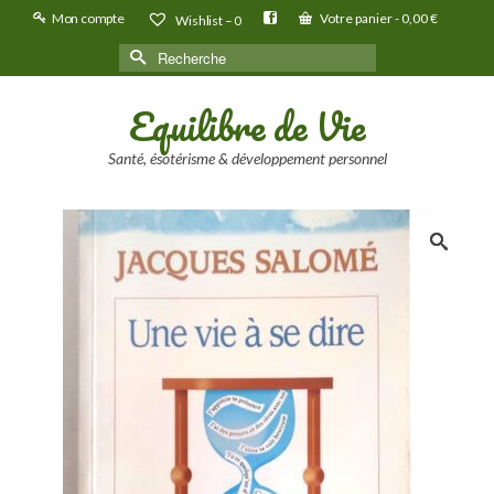
Mon compte
Votre panier
-
0,00
€
Wishlist –
0
Rechercher :
Equilibre de Vie
Santé, ésotérisme & développement personnel