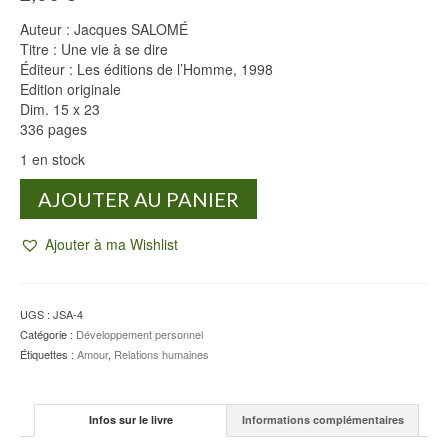
Auteur : Jacques SALOMÉ
Titre : Une vie à se dire
Éditeur : Les éditions de l’Homme, 1998
Edition originale
Dim. 15 x 23
336 pages
1 en stock
quantité
AJOUTER AU PANIER
de
Une
Ajouter à ma Wishlist
vie
à
se
dire
UGS :
JSA-4
-
Catégorie :
Développement personnel
Jacques
Étiquettes :
Amour
,
Relations humaines
SALOMÉ
Infos sur le livre
Informations complémentaires