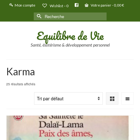
Mon compte
Votre panier
-
0,00
€
Wishlist –
0
Rechercher :
Equilibre de Vie
Santé, ésotérisme & développement personnel
Karma
25 résultats affichés