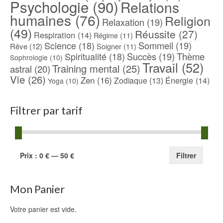
Psychologie
(90)
Relations
humaines
(76)
Religion
Relaxation
(19)
(49)
Réussite
(27)
Respiration
(14)
Régime
(11)
Science
(18)
Sommeil
(19)
Rêve
(12)
Soigner
(11)
Spiritualité
(18)
Succès
(19)
Thème
Sophrologie
(10)
Travail
(52)
Training mental
(25)
astral
(20)
Vie
(26)
Zen
(16)
Énergie
(14)
Zodiaque
(13)
Yoga
(10)
Filtrer par tarif
Prix
Prix
Prix :
0 €
—
50 €
Filtrer
min
max
Mon Panier
Votre panier est vide.