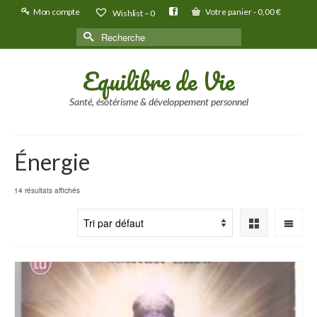
Mon compte
Votre panier
-
0,00
€
Wishlist –
0
Rechercher :
Equilibre de Vie
Santé, ésotérisme & développement personnel
Énergie
14 résultats affichés