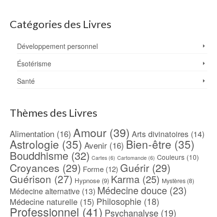
Catégories des Livres
Développement personnel
Ésotérisme
Santé
Thèmes des Livres
Amour
(39)
Alimentation
(16)
Arts divinatoires
(14)
Astrologie
(35)
Bien-être
(35)
Avenir
(16)
Bouddhisme
(32)
Couleurs
(10)
Cartes
(6)
Cartomancie
(6)
Croyances
(29)
Guérir
(29)
Forme
(12)
Guérison
(27)
Karma
(25)
Hypnose
(9)
Mystères
(8)
Médecine douce
(23)
Médecine alternative
(13)
Philosophie
(18)
Médecine naturelle
(15)
Professionnel
(41)
Psychanalyse
(19)