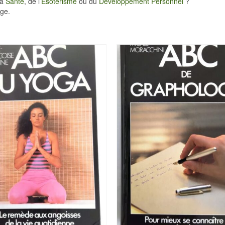
la
Santé
, de l’
Ésotérisme
ou du
Développement Personnel
?
ge.