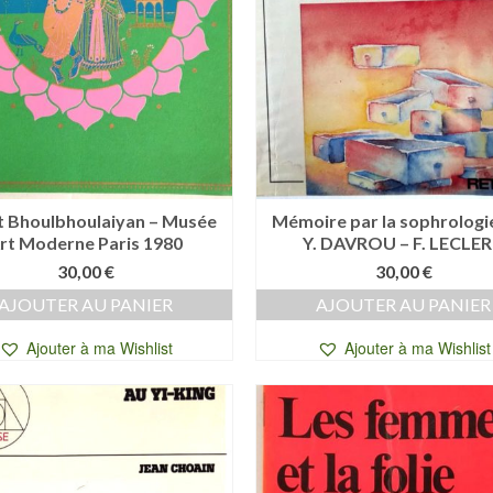
t Bhoulbhoulaiyan – Musée
Mémoire par la sophrologie
rt Moderne Paris 1980
Y. DAVROU – F. LECLE
30,00
€
30,00
€
AJOUTER AU PANIER
AJOUTER AU PANIER
Ajouter à ma Wishlist
Ajouter à ma Wishlist