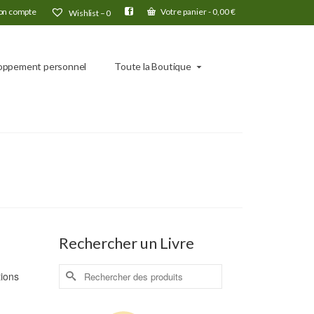
n compte
Votre panier
-
0,00
€
Wishlist –
0
oppement personnel
Toute la Boutique
Rechercher un Livre
Rechercher :
tions