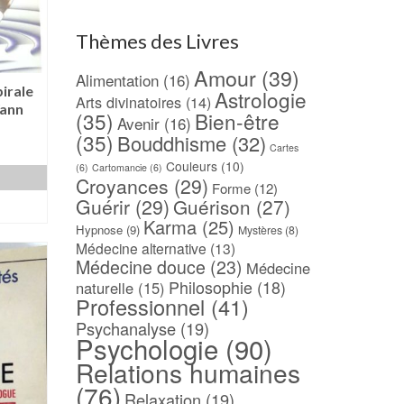
Thèmes des Livres
Amour
(39)
Alimentation
(16)
pirale
Astrologie
Arts divinatoires
(14)
Yann
(35)
Bien-être
Avenir
(16)
(35)
Bouddhisme
(32)
Cartes
Couleurs
(10)
(6)
Cartomancie
(6)
Croyances
(29)
Forme
(12)
Guérir
(29)
Guérison
(27)
Karma
(25)
Hypnose
(9)
Mystères
(8)
Médecine alternative
(13)
Médecine douce
(23)
Médecine
Philosophie
(18)
naturelle
(15)
Professionnel
(41)
Psychanalyse
(19)
Psychologie
(90)
Relations humaines
(76)
Relaxation
(19)