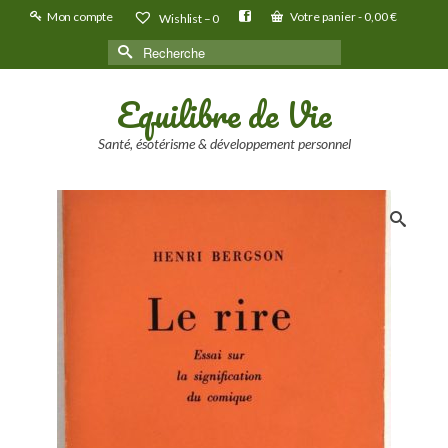
Mon compte
Votre panier
-
0,00
€
Wishlist –
0
Rechercher :
Equilibre de Vie
Santé, ésotérisme & développement personnel