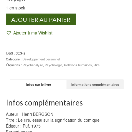
1 en stock
quantité
AJOUTER AU PANIER
de
Le
Ajouter à ma Wishlist
rire
-
Henri
BERGSON
UGS :
BEG-2
Catégorie :
Développement personnel
Étiquettes :
Psychanalyse
,
Psychologie
,
Relations humaines
,
Rire
Infos sur le livre
Informations complémentaires
Infos complémentaires
Auteur : Henri BERGSON
Titre : Le rire, essai sur la signification du comique
Éditeur : Puf, 1975
Format poche