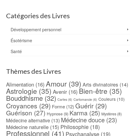
Catégories des Livres
Développement personnel
Ésotérisme
Santé
Thèmes des Livres
Amour
(39)
Alimentation
(16)
Arts divinatoires
(14)
Astrologie
(35)
Bien-être
(35)
Avenir
(16)
Bouddhisme
(32)
Couleurs
(10)
Cartes
(6)
Cartomancie
(6)
Croyances
(29)
Guérir
(29)
Forme
(12)
Guérison
(27)
Karma
(25)
Hypnose
(9)
Mystères
(8)
Médecine douce
(23)
Médecine alternative
(13)
Philosophie
(18)
Médecine naturelle
(15)
Professionnel
(41)
Psychanalyse
(19)