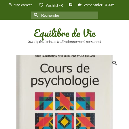
Mon compte
Votre panier
-
0,00
€
Wishlist –
0
Rechercher :
Equilibre de Vie
Santé, ésotérisme & développement personnel