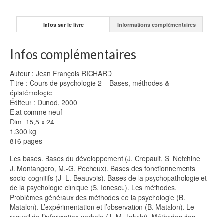
épistémologie
-
Infos sur le livre
Informations complémentaires
J.F.
RICHARD
Infos complémentaires
Auteur : Jean François RICHARD
Titre : Cours de psychologie 2 – Bases, méthodes &
épistémologie
Éditeur : Dunod, 2000
Etat comme neuf
Dim. 15,5 x 24
1,300 kg
816 pages
Les bases. Bases du développement (J. Crepault, S. Netchine,
J. Montangero, M.-G. Pecheux). Bases des fonctionnements
socio-cognitifs (J.-L. Beauvois). Bases de la psychopathologie et
de la psychologie clinique (S. Ionescu). Les méthodes.
Problèmes généraux des méthodes de la psychologie (B.
Matalon). L’expérimentation et l’observation (B. Matalon). Le
recueil de l’information verbale (J.-M. Jakobi). Méthodes des