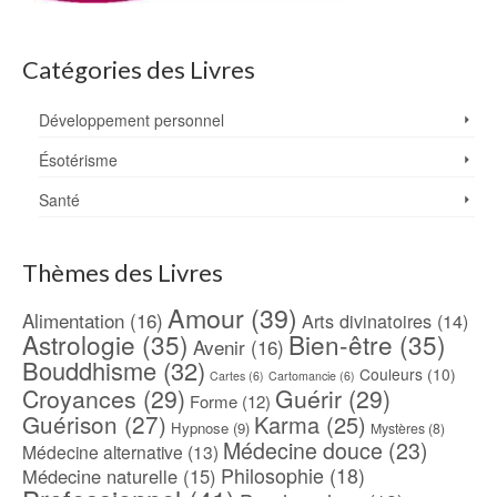
Catégories des Livres
Développement personnel
Ésotérisme
Santé
Thèmes des Livres
Amour
(39)
Alimentation
(16)
Arts divinatoires
(14)
Astrologie
(35)
Bien-être
(35)
Avenir
(16)
Bouddhisme
(32)
Couleurs
(10)
Cartes
(6)
Cartomancie
(6)
Croyances
(29)
Guérir
(29)
Forme
(12)
Guérison
(27)
Karma
(25)
Hypnose
(9)
Mystères
(8)
Médecine douce
(23)
Médecine alternative
(13)
Philosophie
(18)
Médecine naturelle
(15)