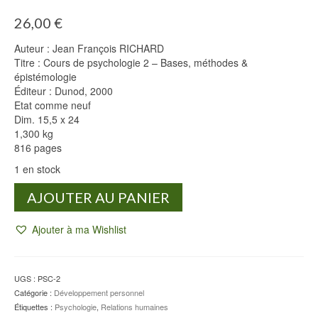
26,00
€
Auteur : Jean François RICHARD
Titre : Cours de psychologie 2 – Bases, méthodes &
épistémologie
Éditeur : Dunod, 2000
Etat comme neuf
Dim. 15,5 x 24
1,300 kg
816 pages
1 en stock
quantité
AJOUTER AU PANIER
de
Cours
Ajouter à ma Wishlist
de
psychologie
2
-
UGS :
PSC-2
Bases,
Catégorie :
Développement personnel
méthodes
Étiquettes :
Psychologie
,
Relations humaines
&