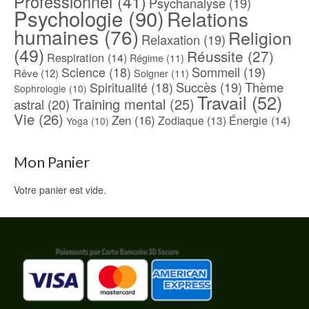
Professionnel
(41)
Psychanalyse
(19)
Psychologie
(90)
Relations
humaines
(76)
Religion
Relaxation
(19)
(49)
Réussite
(27)
Respiration
(14)
Régime
(11)
Science
(18)
Sommeil
(19)
Rêve
(12)
Soigner
(11)
Spiritualité
(18)
Succès
(19)
Thème
Sophrologie
(10)
Travail
(52)
Training mental
(25)
astral
(20)
Vie
(26)
Zen
(16)
Énergie
(14)
Zodiaque
(13)
Yoga
(10)
Mon Panier
Votre panier est vide.