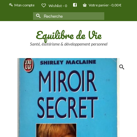
Mon compte
Votre panier
-
0,00
€
Wishlist –
0
Rechercher :
Equilibre de Vie
Santé, ésotérisme & développement personnel