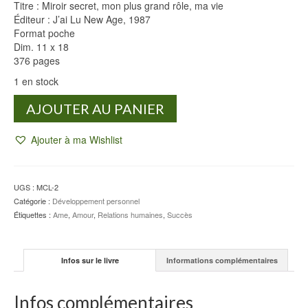
Titre : Miroir secret, mon plus grand rôle, ma vie
Éditeur : J’ai Lu New Age, 1987
Format poche
Dim. 11 x 18
376 pages
1 en stock
quantité
AJOUTER AU PANIER
de
Miroir
Ajouter à ma Wishlist
secret
-
Shirley
MACLAINE
UGS :
MCL-2
Catégorie :
Développement personnel
Étiquettes :
Ame
,
Amour
,
Relations humaines
,
Succès
Infos sur le livre
Informations complémentaires
Infos complémentaires