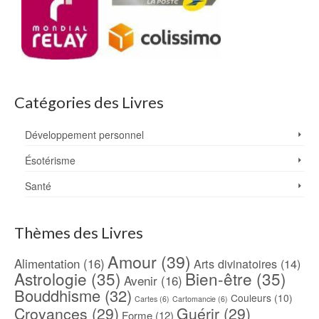
Catégories des Livres
Développement personnel
Ésotérisme
Santé
Thèmes des Livres
Amour
(39)
Alimentation
(16)
Arts divinatoires
(14)
Astrologie
(35)
Bien-être
(35)
Avenir
(16)
Bouddhisme
(32)
Couleurs
(10)
Cartes
(6)
Cartomancie
(6)
Croyances
(29)
Guérir
(29)
Forme
(12)