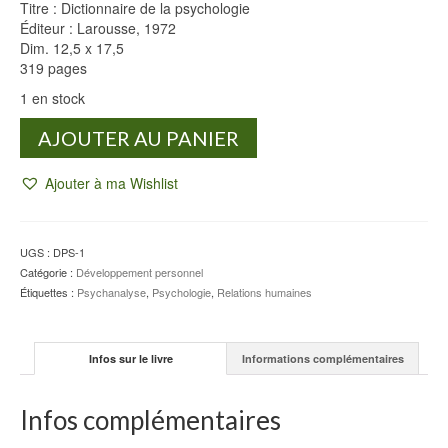
Titre : Dictionnaire de la psychologie
Éditeur : Larousse, 1972
Dim. 12,5 x 17,5
319 pages
1 en stock
quantité
AJOUTER AU PANIER
de
Dictionnaire
Ajouter à ma Wishlist
de
la
psychologie
-
UGS :
DPS-1
SILLAMY
Catégorie :
Développement personnel
Étiquettes :
Psychanalyse
,
Psychologie
,
Relations humaines
Infos sur le livre
Informations complémentaires
Infos complémentaires