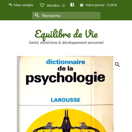
Mon compte
Votre panier
-
0,00
€
Wishlist –
0
Rechercher :
Equilibre de Vie
Santé, ésotérisme & développement personnel