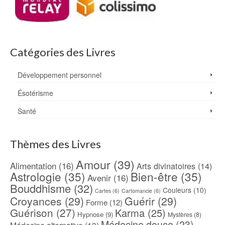
Catégories des Livres
Développement personnel
Ésotérisme
Santé
Thèmes des Livres
Amour
(39)
Alimentation
(16)
Arts divinatoires
(14)
Astrologie
(35)
Bien-être
(35)
Avenir
(16)
Bouddhisme
(32)
Couleurs
(10)
Cartes
(6)
Cartomancie
(6)
Croyances
(29)
Guérir
(29)
Forme
(12)
Guérison
(27)
Karma
(25)
Hypnose
(9)
Mystères
(8)
Médecine douce
(23)