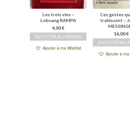
ychologie
Les trois vies –
Ces gestes qu
analyse –
Lobsang RAMPA
trahissent – 
MOREL
MESSING
4,00
€
0
€
16,00
€
AJOUTER AU PANIER
 PANIER
AJOUTER AU 
Ajouter à ma Wishlist
a Wishlist
Ajouter à ma 