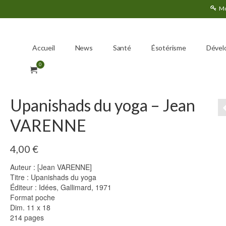
Mo
Accueil
News
Santé
Ésotérisme
Dével
0
Upanishads du yoga – Jean
VARENNE
4,00
€
Auteur : [Jean VARENNE]
Titre : Upanishads du yoga
Éditeur : Idées, Gallimard, 1971
Format poche
Dim. 11 x 18
214 pages