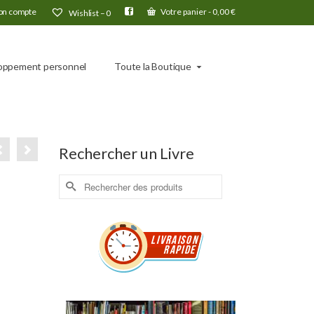
n compte
Votre panier
-
0,00
€
Wishlist –
0
oppement personnel
Toute la Boutique
Rechercher un Livre
Rechercher :