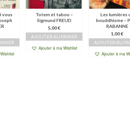
i vous
Totem et tabou –
Les lumières 
Joseph
Sigmund FREUD
bouddhisme – 
ER
RABANNE
5,00
€
1,00
€
AJOUTER AU PANIER
PANIER
AJOUTER AU PA
Ajouter à ma Wishlist
Wishlist
Ajouter à ma Wi