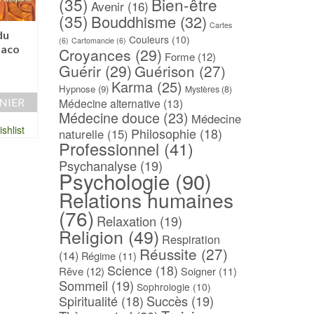
(35)
Bien-être
Avenir
(16)
(35)
Bouddhisme
(32)
Cartes
du
Le courage d’être soi –
Le principe de Pet
Couleurs
(10)
(6)
Cartomancie
(6)
Paco
Jacques SALOMÉ
L.J. PETER – R. H
Croyances
(29)
Forme
(12)
Guérir
(29)
Guérison
(27)
1,00
€
3,00
€
Karma
(25)
AJOUTER AU PANIER
AJOUTER AU PAN
Hypnose
(9)
Mystères
(8)
Médecine alternative
(13)
NIER
Médecine douce
(23)
Ajouter à ma Wishlist
Ajouter à ma Wish
Médecine
shlist
Philosophie
(18)
naturelle
(15)
Professionnel
(41)
Psychanalyse
(19)
Psychologie
(90)
Relations humaines
(76)
Relaxation
(19)
Religion
(49)
Respiration
Réussite
(27)
(14)
Régime
(11)
Science
(18)
Rêve
(12)
Soigner
(11)
Sommeil
(19)
Sophrologie
(10)
Spiritualité
(18)
Succès
(19)