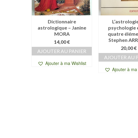
karmique –
Dictionnaire
L’astrologie
GIANI
astrologique – Janine
psychologie e
MORA
quatre éléme
0
€
Stephen AR
14,00
€
 PANIER
20,00
€
AJOUTER AU PANIER
a Wishlist
AJOUTER AU 
Ajouter à ma Wishlist
Ajouter à ma 