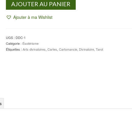
quantité
AJOUTER AU PANIER
de
Le
Ajouter à ma Wishlist
Tarot
-
Didier
COLIN
UGS :
DDC-1
Catégorie :
Ésotérisme
Étiquettes :
Arts divinatoires
,
Cartes
,
Cartomancie
,
Divinatoire
,
Tarot
s