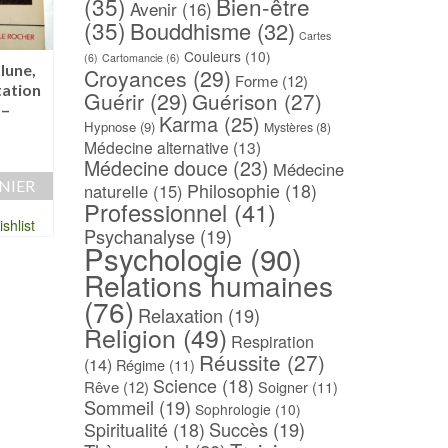
(35)
Bien-être
Avenir
(16)
(35)
Bouddhisme
(32)
Cartes
Couleurs
(10)
(6)
Cartomancie
(6)
lune,
La baguette divinatoire
Les 144 positions
Croyances
(29)
Forme
(12)
tation
ou verge de Jacob
Vénus – Flavia
Guérir
(29)
Guérison
(27)
 –
[1693] – Jean NICOLES
GIOVANELLI
Karma
(25)
Hypnose
(9)
Mystères
(8)
45,00
€
12,00
€
Médecine alternative
(13)
Médecine douce
(23)
AJOUTER AU PANIER
AJOUTER AU PAN
Médecine
NIER
Philosophie
(18)
naturelle
(15)
Professionnel
(41)
Ajouter à ma Wishlist
Ajouter à ma Wish
shlist
Psychanalyse
(19)
Psychologie
(90)
Relations humaines
(76)
Relaxation
(19)
Religion
(49)
Respiration
Réussite
(27)
(14)
Régime
(11)
Science
(18)
Rêve
(12)
Soigner
(11)
Sommeil
(19)
Sophrologie
(10)
Spiritualité
(18)
Succès
(19)