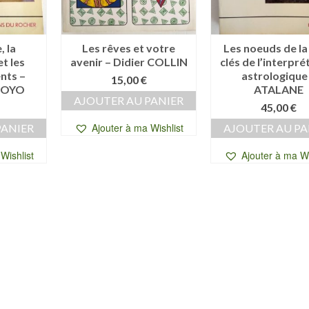
, la
Les rêves et votre
Les noeuds de la 
t les
avenir – Didier COLLIN
clés de l’interpré
nts –
astrologique
15,00
€
ROYO
ATALANE
AJOUTER AU PANIER
45,00
€
Ajouter à ma Wishlist
PANIER
AJOUTER AU PA
Wishlist
Ajouter à ma Wi