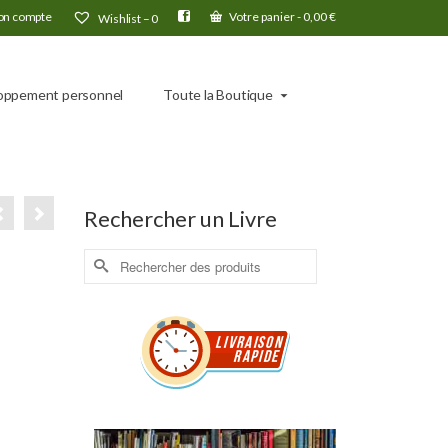
n compte
Votre panier
-
0,00
€
Wishlist –
0
oppement personnel
Toute la Boutique
Rechercher un Livre
Rechercher :