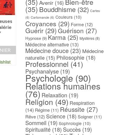
(35)
Bien-être
Avenir
(16)
(35)
Bouddhisme
(32)
Cartes
Couleurs
(10)
(6)
Cartomancie
(6)
euses
Les rêves et votre
L’astrologie karmiq
Croyances
(29)
Forme
(12)
alérie
avenir – Didier COLLIN
Patrick GIANI
Guérir
(29)
Guérison
(27)
Y
15,00
€
44,00
€
Karma
(25)
Hypnose
(9)
Mystères
(8)
Médecine alternative
(13)
AJOUTER AU PANIER
AJOUTER AU PAN
Médecine douce
(23)
NIER
Médecine
Ajouter à ma Wishlist
Ajouter à ma Wish
Philosophie
(18)
naturelle
(15)
Professionnel
(41)
shlist
Psychanalyse
(19)
Psychologie
(90)
Relations humaines
(76)
Relaxation
(19)
Religion
(49)
Respiration
Réussite
(27)
(14)
Régime
(11)
Science
(18)
Rêve
(12)
Soigner
(11)
Sommeil
(19)
Sophrologie
(10)
Spiritualité
(18)
Succès
(19)