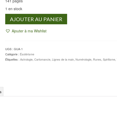
141 pages
1 en stock
quantité
AJOUTER AU PANIER
de
Le
Ajouter à ma Wishlist
guide
des
arts
divinatoires
UGS :
GUA-1
-
Catégorie :
Ésotérisme
Pascale
Étiquettes :
Astrologie
,
Cartomancie
,
Lignes de la main
,
Numérologie
,
Runes
,
Spiritisme
,
de
LOMAS
s