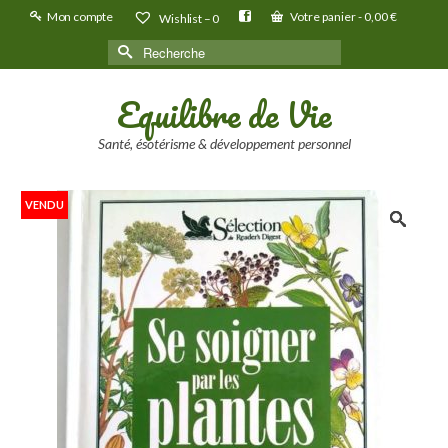
Mon compte
Votre panier
-
0,00
€
Wishlist –
0
Rechercher :
Equilibre de Vie
Santé, ésotérisme & développement personnel
VENDU