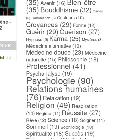
(35)
Bien-être
Avenir
(16)
(35)
Bouddhisme
(32)
Cartes
Couleurs
(10)
(6)
Cartomancie
(6)
gène –
Les voies de la guérison
Guide familial d
Croyances
(29)
Forme
(12)
Z
– Dr Bernard
médecines alternat
Guérir
(29)
Guérison
(27)
THOUVENIN
– Reader’s Diges
Karma
(25)
Hypnose
(9)
Mystères
(8)
12,00
€
10,00
€
Médecine alternative
(13)
NIER
Médecine douce
(23)
AJOUTER AU PANIER
AJOUTER AU PAN
Médecine
shlist
Philosophie
(18)
naturelle
(15)
Professionnel
(41)
Ajouter à ma Wishlist
Ajouter à ma Wish
Psychanalyse
(19)
Psychologie
(90)
Relations humaines
(76)
Relaxation
(19)
Religion
(49)
Respiration
Réussite
(27)
(14)
Régime
(11)
Science
(18)
Rêve
(12)
Soigner
(11)
Sommeil
(19)
Sophrologie
(10)
Spiritualité
(18)
Succès
(19)