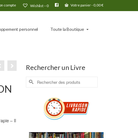
n compte
Votre panier
-
0,00
€
Wishlist –
0
oppement personnel
Toute la Boutique
Rechercher un Livre
Rechercher :
TON
apie – Il