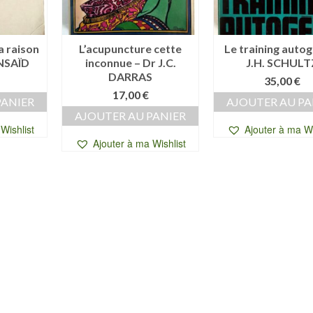
a raison
L’acupuncture cette
Le training auto
NSAÏD
inconnue – Dr J.C.
J.H. SCHULT
DARRAS
35,00
€
17,00
€
PANIER
AJOUTER AU PA
AJOUTER AU PANIER
Wishlist
Ajouter à ma Wi
Ajouter à ma Wishlist