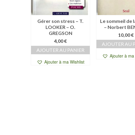
nt chez
Gérer son stress – T.
Le sommeil de l
ise BRON-
LOOKER – O.
– Norbert BE
Y
GREGSON
10,00
€
0
€
4,00
€
AJOUTER AU 
 PANIER
AJOUTER AU PANIER
Ajouter à ma 
a Wishlist
Ajouter à ma Wishlist