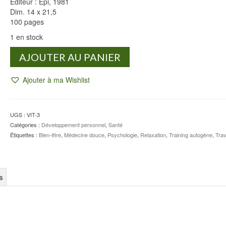
Éditeur : Epi, 1981
Dim. 14 x 21,5
100 pages
1 en stock
quantité
AJOUTER AU PANIER
de
Manuel
Ajouter à ma Wishlist
rééducation
psychosensorielle
en
psychothérapie
UGS :
VIT-3
-
Catégories :
Développement personnel
,
Santé
Dr
Étiquettes :
Bien-être
,
Médecine douce
,
Psychologie
,
Relaxation
,
Training autogène
,
Trav
R.
BRUSTON
s