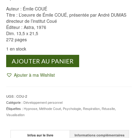
Auteur : Émile COUÉ
Titre : L’oeuvre de Émile COUÉ, présentée par André DUMAS
directeur de l’institut Coué
Éditeur : Astra, 1976
Dim. 13,5 x 21,5
272 pages
1 en stock
quantité
AJOUTER AU PANIER
de
L'oeuvre
Ajouter à ma Wishlist
de
Émile
COUÉ
-
UGS :
COU-2
Émile
Catégorie :
Développement personnel
COUÉ
Étiquettes :
Hypnose
,
Méthode Coué
,
Psychologie
,
Respiration
,
Réussite
,
-
Visualisation
André
DUMAS
Infos sur le livre
Informations complémentaires