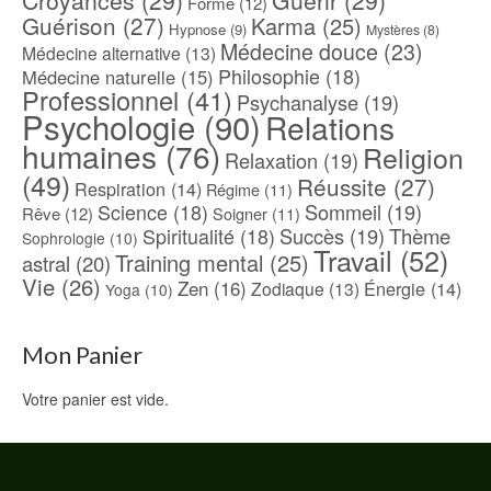
Croyances
(29)
Guérir
(29)
Forme
(12)
Guérison
(27)
Karma
(25)
Hypnose
(9)
Mystères
(8)
Médecine douce
(23)
Médecine alternative
(13)
Philosophie
(18)
Médecine naturelle
(15)
Professionnel
(41)
Psychanalyse
(19)
Psychologie
(90)
Relations
humaines
(76)
Religion
Relaxation
(19)
(49)
Réussite
(27)
Respiration
(14)
Régime
(11)
Science
(18)
Sommeil
(19)
Rêve
(12)
Soigner
(11)
Spiritualité
(18)
Succès
(19)
Thème
Sophrologie
(10)
Travail
(52)
Training mental
(25)
astral
(20)
Vie
(26)
Zen
(16)
Énergie
(14)
Zodiaque
(13)
Yoga
(10)
Mon Panier
Votre panier est vide.