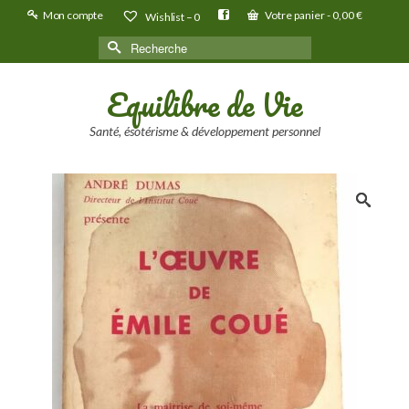
Mon compte
Votre panier
-
0,00
€
Wishlist –
0
Rechercher :
Equilibre de Vie
Santé, ésotérisme & développement personnel