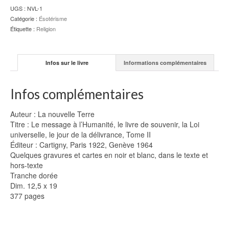
le
UGS :
NVL-1
livre
Catégorie :
Ésotérisme
de
Étiquette :
Religion
souvenir
-
La
Infos sur le livre
Informations complémentaires
nouvelle
Terre
Infos complémentaires
Auteur : La nouvelle Terre
Titre : Le message à l’Humanité, le livre de souvenir, la Loi
universelle, le jour de la délivrance, Tome II
Éditeur : Cartigny, Paris 1922, Genève 1964
Quelques gravures et cartes en noir et blanc, dans le texte et
hors-texte
Tranche dorée
Dim. 12,5 x 19
377 pages