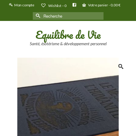
Mon compte
Votre panier
-
0,00
€
Wishlist –
0
Rechercher :
Equilibre de Vie
Santé, ésotérisme & développement personnel