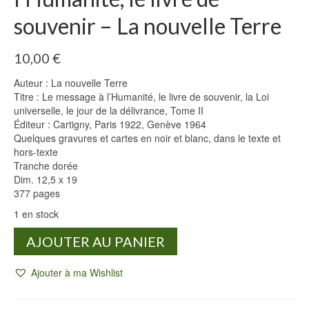
souvenir – La nouvelle Terre
10,00
€
Auteur : La nouvelle Terre
Titre : Le message à l’Humanité, le livre de souvenir, la Loi
universelle, le jour de la délivrance, Tome II
Éditeur : Cartigny, Paris 1922, Genève 1964
Quelques gravures et cartes en noir et blanc, dans le texte et
hors-texte
Tranche dorée
Dim. 12,5 x 19
377 pages
1 en stock
quantité
AJOUTER AU PANIER
de
Le
Ajouter à ma Wishlist
message
à
l'Humanité,