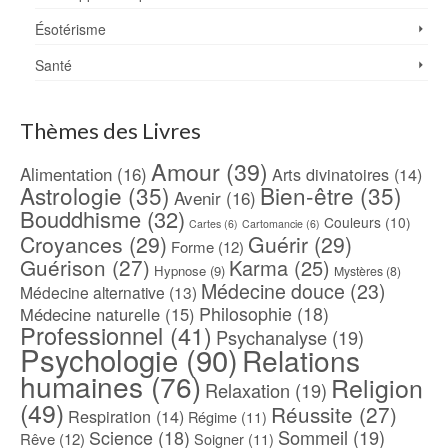
Ésotérisme
Santé
Thèmes des Livres
Amour
(39)
Alimentation
(16)
Arts divinatoires
(14)
Astrologie
(35)
Bien-être
(35)
Avenir
(16)
Bouddhisme
(32)
Couleurs
(10)
Cartes
(6)
Cartomancie
(6)
Croyances
(29)
Guérir
(29)
Forme
(12)
Guérison
(27)
Karma
(25)
Hypnose
(9)
Mystères
(8)
Médecine douce
(23)
Médecine alternative
(13)
Philosophie
(18)
Médecine naturelle
(15)
Professionnel
(41)
Psychanalyse
(19)
Psychologie
(90)
Relations
humaines
(76)
Religion
Relaxation
(19)
(49)
Réussite
(27)
Respiration
(14)
Régime
(11)
Science
(18)
Sommeil
(19)
Rêve
(12)
Soigner
(11)