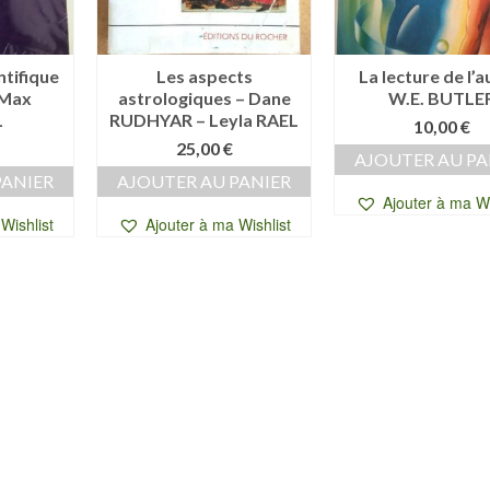
ntifique
Les aspects
La lecture de l’a
 Max
astrologiques – Dane
W.E. BUTLE
L
RUDHYAR – Leyla RAEL
10,00
€
25,00
€
AJOUTER AU PA
PANIER
AJOUTER AU PANIER
Ajouter à ma Wi
Wishlist
Ajouter à ma Wishlist