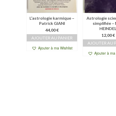
 pour
L’astrologie karmique –
Astrologie scie
es rêves –
Patrick GIANI
simplifiée –
OFFOLI
HEINDE
44,00
€
€
12,00
€
AJOUTER AU PANIER
 PANIER
AJOUTER AU 
Ajouter à ma Wishlist
a Wishlist
Ajouter à ma 