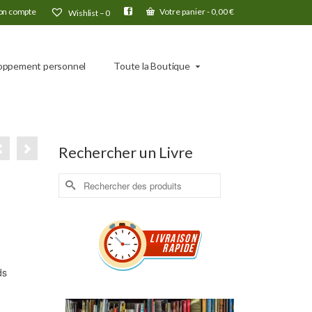
n compte
Votre panier
-
0,00
€
Wishlist –
0
oppement personnel
Toute la Boutique
Rechercher un Livre
Rechercher :
ds