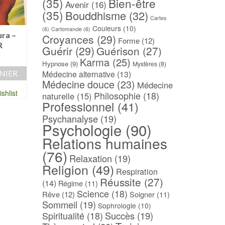
(35)
Bien-être
Avenir
(16)
(35)
Bouddhisme
(32)
Cartes
Couleurs
(10)
(6)
Cartomancie
(6)
ura –
Astrologie, karma et
La baguette divinat
Croyances
(29)
Forme
(12)
R
rythmes cosmiques –
ou verge de Jac
Guérir
(29)
Guérison
(27)
Germaine HOLLEY
[1693] – Jean NIC
Karma
(25)
Hypnose
(9)
Mystères
(8)
30,00
€
45,00
€
Médecine alternative
(13)
NIER
Médecine douce
(23)
AJOUTER AU PANIER
AJOUTER AU PAN
Médecine
shlist
Philosophie
(18)
naturelle
(15)
Professionnel
(41)
Ajouter à ma Wishlist
Ajouter à ma Wish
Psychanalyse
(19)
Psychologie
(90)
Relations humaines
(76)
Relaxation
(19)
Religion
(49)
Respiration
Réussite
(27)
(14)
Régime
(11)
Science
(18)
Rêve
(12)
Soigner
(11)
Sommeil
(19)
Sophrologie
(10)
Spiritualité
(18)
Succès
(19)