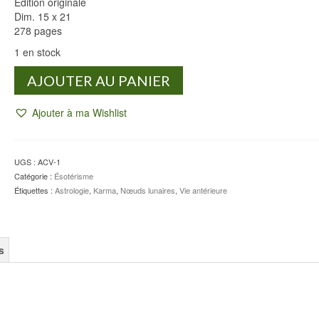
Édition originale
Dim. 15 x 21
278 pages
1 en stock
quantité
AJOUTER AU PANIER
de
Astrologie,
Ajouter à ma Wishlist
clé
des
vies
antérieures
UGS :
ACV-1
-
Catégorie :
Ésotérisme
Irène
Étiquettes :
Astrologie
,
Karma
,
Nœuds lunaires
,
Vie antérieure
ANDRIEU
s