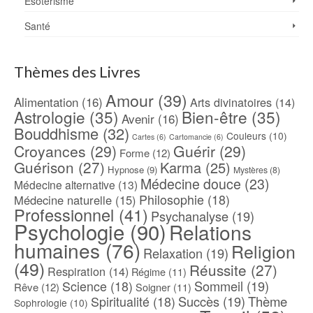
Ésotérisme
Santé
Thèmes des Livres
Amour
(39)
Alimentation
(16)
Arts divinatoires
(14)
Astrologie
(35)
Bien-être
(35)
Avenir
(16)
Bouddhisme
(32)
Couleurs
(10)
Cartes
(6)
Cartomancie
(6)
Croyances
(29)
Guérir
(29)
Forme
(12)
Guérison
(27)
Karma
(25)
Hypnose
(9)
Mystères
(8)
Médecine douce
(23)
Médecine alternative
(13)
Philosophie
(18)
Médecine naturelle
(15)
Professionnel
(41)
Psychanalyse
(19)
Psychologie
(90)
Relations
humaines
(76)
Religion
Relaxation
(19)
(49)
Réussite
(27)
Respiration
(14)
Régime
(11)
Science
(18)
Sommeil
(19)
Rêve
(12)
Soigner
(11)
Spiritualité
(18)
Succès
(19)
Thème
Sophrologie
(10)