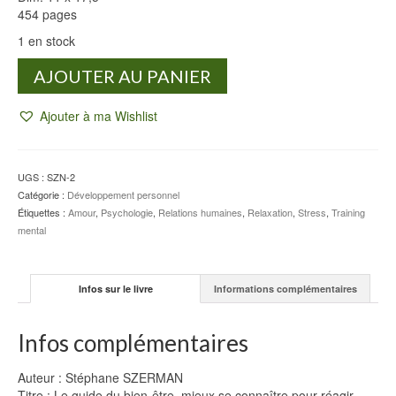
454 pages
1 en stock
quantité
AJOUTER AU PANIER
de
Le
Ajouter à ma Wishlist
guide
du
bien-
être
UGS :
SZN-2
-
Catégorie :
Développement personnel
Stéphane
Étiquettes :
Amour
,
Psychologie
,
Relations humaines
,
Relaxation
,
Stress
,
Training
SZERMAN
mental
Infos sur le livre
Informations complémentaires
Infos complémentaires
Auteur : Stéphane SZERMAN
Titre : Le guide du bien-être, mieux se connaître pour réagir