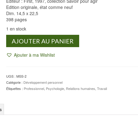
Éditeur : First, 1997, collection Savoir pour agir
Edition originale, état comme neuf
Dim. 14,5 x 22,5
398 pages
1 en stock
quantité
AJOUTER AU PANIER
de
Les
Ajouter à ma Wishlist
gestes
de
la
vie
UGS :
MSS-2
professionnelle
Catégorie :
Développement personnel
-
Étiquettes :
Professionnel
,
Psychologie
,
Relations humaines
,
Travail
Joseph
MESSINGER
s