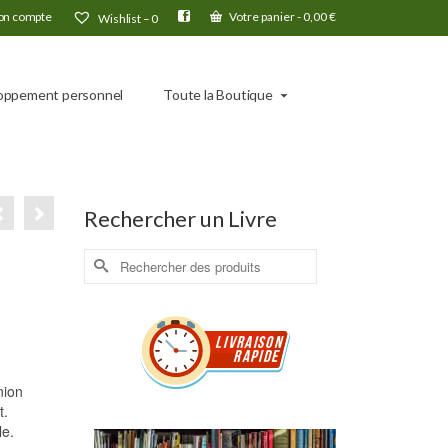
n compte
Votre panier
-
0,00
€
Wishlist –
0
oppement personnel
Toute la Boutique
Rechercher un Livre
Rechercher :
nion
t.
le.