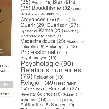
(35)
Bien-être
Avenir
(16)
(35)
Bouddhisme
(32)
Cartes
Couleurs
(10)
(6)
Cartomancie
(6)
Croyances
(29)
Forme
(12)
Guérir
(29)
Guérison
(27)
Karma
(25)
Hypnose
(9)
Mystères
(8)
Médecine alternative
(13)
Médecine douce
(23)
Médecine
Philosophie
(18)
naturelle
(15)
Professionnel
(41)
Psychanalyse
(19)
Psychologie
(90)
u
Le Bouddhisme
Cours de psycholog
ain –
tantrique du Tibet –
– Bases, méthode
Relations humaines
ama
John BLOFELD
épistémologie – J.
(76)
RICHARD
Relaxation
(19)
5,00
€
Religion
(49)
26,00
€
Respiration
NIER
AJOUTER AU PANIER
Réussite
(27)
(14)
Régime
(11)
AJOUTER AU PAN
Science
(18)
shlist
Rêve
Ajouter à ma Wishlist
(12)
Soigner
(11)
Sommeil
(19)
Ajouter à ma Wish
Sophrologie
(10)
Spiritualité
(18)
Succès
(19)