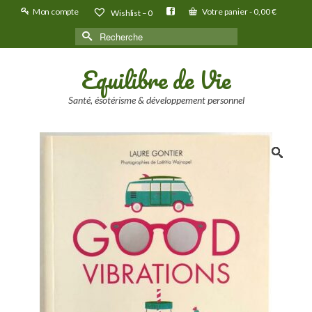
Mon compte
Votre panier
-
0,00
€
Wishlist –
0
Rechercher :
Equilibre de Vie
Santé, ésotérisme & développement personnel