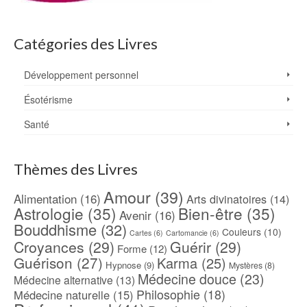
Catégories des Livres
Développement personnel
Ésotérisme
Santé
Thèmes des Livres
Amour
(39)
Alimentation
(16)
Arts divinatoires
(14)
Astrologie
(35)
Bien-être
(35)
Avenir
(16)
Bouddhisme
(32)
Couleurs
(10)
Cartes
(6)
Cartomancie
(6)
Croyances
(29)
Guérir
(29)
Forme
(12)
Guérison
(27)
Karma
(25)
Hypnose
(9)
Mystères
(8)
Médecine douce
(23)
Médecine alternative
(13)
Philosophie
(18)
Médecine naturelle
(15)