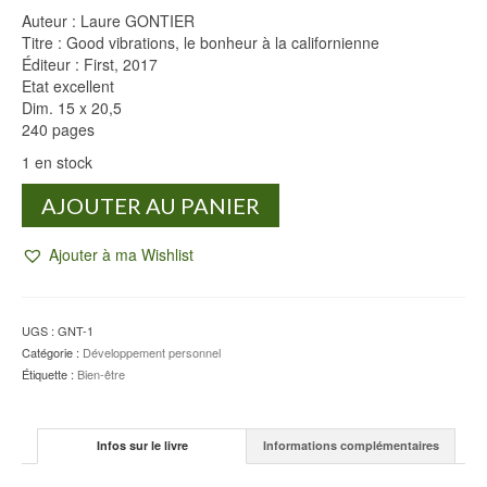
Auteur : Laure GONTIER
Titre : Good vibrations, le bonheur à la californienne
Éditeur : First, 2017
Etat excellent
Dim. 15 x 20,5
240 pages
1 en stock
quantité
AJOUTER AU PANIER
de
Good
Ajouter à ma Wishlist
vibrations
-
Laure
GONTIER
UGS :
GNT-1
Catégorie :
Développement personnel
Étiquette :
Bien-être
Infos sur le livre
Informations complémentaires