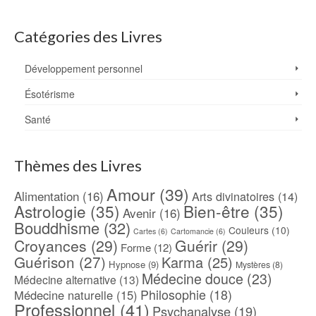
Catégories des Livres
Développement personnel
Ésotérisme
Santé
Thèmes des Livres
Amour
(39)
Alimentation
(16)
Arts divinatoires
(14)
Astrologie
(35)
Bien-être
(35)
Avenir
(16)
Bouddhisme
(32)
Couleurs
(10)
Cartes
(6)
Cartomancie
(6)
Croyances
(29)
Guérir
(29)
Forme
(12)
Guérison
(27)
Karma
(25)
Hypnose
(9)
Mystères
(8)
Médecine douce
(23)
Médecine alternative
(13)
Philosophie
(18)
Médecine naturelle
(15)
Professionnel
(41)
Psychanalyse
(19)