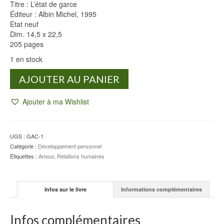
Titre : L’état de garce
Éditeur : Albin Michel, 1995
Etat neuf
Dim. 14,5 x 22,5
205 pages
1 en stock
quantité
AJOUTER AU PANIER
de
L'état
Ajouter à ma Wishlist
de
garce
-
Florence
UGS :
GAC-1
HERNANDEZ
Catégorie :
Développement personnel
Étiquettes :
Amour
,
Relations humaines
Infos sur le livre
Informations complémentaires
Infos complémentaires