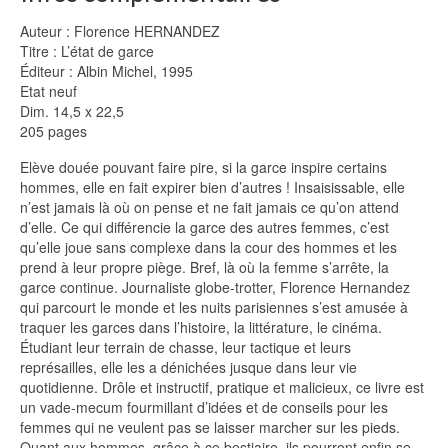
Auteur : Florence HERNANDEZ
Titre : L’état de garce
Éditeur : Albin Michel, 1995
Etat neuf
Dim. 14,5 x 22,5
205 pages
Elève douée pouvant faire pire, si la garce inspire certains
hommes, elle en fait expirer bien d’autres ! Insaisissable, elle
n’est jamais là où on pense et ne fait jamais ce qu’on attend
d’elle. Ce qui différencie la garce des autres femmes, c’est
qu’elle joue sans complexe dans la cour des hommes et les
prend à leur propre piège. Bref, là où la femme s’arrête, la
garce continue. Journaliste globe-trotter, Florence Hernandez
qui parcourt le monde et les nuits parisiennes s’est amusée à
traquer les garces dans l’histoire, la littérature, le cinéma.
Étudiant leur terrain de chasse, leur tactique et leurs
représailles, elle les a dénichées jusque dans leur vie
quotidienne. Drôle et instructif, pratique et malicieux, ce livre est
un vade-mecum fourmillant d’idées et de conseils pour les
femmes qui ne veulent pas se laisser marcher sur les pieds.
Quant aux hommes, grâce à ce bestiaire, ils pourront enfin se