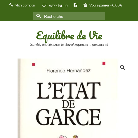
Mon compte
Votre panier
-
0,00
€
Wishlist –
0
Rechercher :
Equilibre de Vie
Santé, ésotérisme & développement personnel