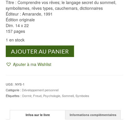
Titre : Comprendre vos rêves; le langage secret du sommeil,
symbolismes, rêves types, cauchemars, dictionnaires
Éditeur : Amarande, 1991
Édition originale
Dim. 14 x 22
157 pages
1 en stock
quantité
AJOUTER AU PANIER
de
Comprendre
Ajouter à ma Wishlist
vos
rêves
-
Neyris
UGS :
NYS-1
DEE
Catégorie :
Développement personnel
Étiquettes :
Dormir
,
Freud
,
Psychologie
,
Sommeil
,
Symboles
Infos sur le livre
Informations complémentaires