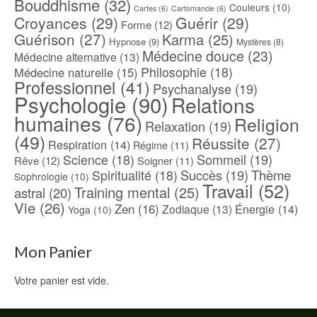
Bouddhisme
(32)
Couleurs
(10)
Cartes
(6)
Cartomancie
(6)
Croyances
(29)
Guérir
(29)
Forme
(12)
Guérison
(27)
Karma
(25)
Hypnose
(9)
Mystères
(8)
Médecine douce
(23)
Médecine alternative
(13)
Philosophie
(18)
Médecine naturelle
(15)
Professionnel
(41)
Psychanalyse
(19)
Psychologie
(90)
Relations
humaines
(76)
Religion
Relaxation
(19)
(49)
Réussite
(27)
Respiration
(14)
Régime
(11)
Science
(18)
Sommeil
(19)
Rêve
(12)
Soigner
(11)
Spiritualité
(18)
Succès
(19)
Thème
Sophrologie
(10)
Travail
(52)
Training mental
(25)
astral
(20)
Vie
(26)
Zen
(16)
Énergie
(14)
Zodiaque
(13)
Yoga
(10)
Mon Panier
Votre panier est vide.