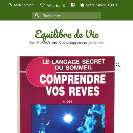
Mon compte
Votre panier
-
0,00
€
Wishlist –
0
Rechercher :
Equilibre de Vie
Santé, ésotérisme & développement personnel