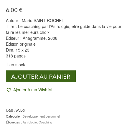
6,00
€
Auteur : Marie SAINT ROCHEL
Titre : Le coaching par l’Astrologie, être guidé dans la vie pour
faire les meilleurs choix
Éditeur : Anagramme, 2008
Edition originale
Dim. 15 x 23
318 pages
1 en stock
quantité
AJOUTER AU PANIER
de
Le
Ajouter à ma Wishlist
coaching
par
l'Astrologie
-
UGS :
WLL-3
Marie
Catégorie :
Développement personnel
SAINT
Étiquettes :
Astrologie
,
Coaching
ROCHEL