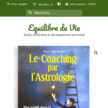
Mon compte
Votre panier
-
0,00
€
Wishlist –
0
Rechercher :
Equilibre de Vie
Santé, ésotérisme & développement personnel