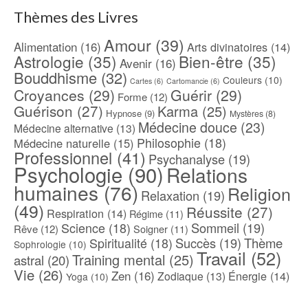
Thèmes des Livres
Amour
(39)
Alimentation
(16)
Arts divinatoires
(14)
Astrologie
(35)
Bien-être
(35)
Avenir
(16)
Bouddhisme
(32)
Couleurs
(10)
Cartes
(6)
Cartomancie
(6)
Croyances
(29)
Guérir
(29)
Forme
(12)
Guérison
(27)
Karma
(25)
Hypnose
(9)
Mystères
(8)
Médecine douce
(23)
Médecine alternative
(13)
Philosophie
(18)
Médecine naturelle
(15)
Professionnel
(41)
Psychanalyse
(19)
Psychologie
(90)
Relations
humaines
(76)
Religion
Relaxation
(19)
(49)
Réussite
(27)
Respiration
(14)
Régime
(11)
Science
(18)
Sommeil
(19)
Rêve
(12)
Soigner
(11)
Spiritualité
(18)
Succès
(19)
Thème
Sophrologie
(10)
Travail
(52)
Training mental
(25)
astral
(20)
Vie
(26)
Zen
(16)
Énergie
(14)
Zodiaque
(13)
Yoga
(10)