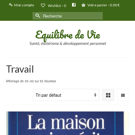
Mon compte
Votre panier
-
0,00
€
Wishlist –
0
Rechercher :
Equilibre de Vie
Santé, ésotérisme & développement personnel
Travail
Affichage de 33–52 sur 52 résultats