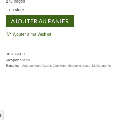
278 pages
1 en stock
quantité
AJOUTER AU PANIER
de
Se
Ajouter à ma Wishlist
soigner
autrement
-
A.
UGS :
GUE-1
MESSÉGUÉ
Catégorie :
Santé
-
Étiquettes :
Autoguérison
,
Guérir
,
Guérison
,
Médecine douce
,
Médicaments
J.L.
FARAUT
s