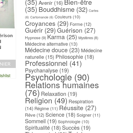
(35)
Bien-être
Avenir
(16)
(35)
Bouddhisme
(32)
Cartes
Couleurs
(10)
(6)
Cartomancie
(6)
Croyances
(29)
Forme
(12)
Guérir
(29)
Guérison
(27)
érison
Vivre mieux et guérir
Le training autogè
Karma
(25)
Hypnose
(9)
Mystères
(8)
d
par les couleurs [
J.H. SCHULTZ
Médecine alternative
(13)
N
Poche] – Andrée
Médecine douce
(23)
35,00
€
Médecine
SCHLEMMER
Philosophie
(18)
naturelle
(15)
AJOUTER AU PAN
14,00
€
Professionnel
(41)
NIER
Psychanalyse
(19)
Ajouter à ma Wish
AJOUTER AU PANIER
Psychologie
(90)
shlist
Ajouter à ma Wishlist
Relations humaines
(76)
Relaxation
(19)
Religion
(49)
Respiration
Réussite
(27)
(14)
Régime
(11)
Science
(18)
Rêve
(12)
Soigner
(11)
Sommeil
(19)
Sophrologie
(10)
Spiritualité
(18)
Succès
(19)