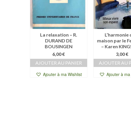
ress – T.
La relaxation – R.
L’harmonie d
– O.
DURAND DE
maison par le F
SON
BOUSINGEN
– Karen KIN
€
6,00
€
3,00
€
 PANIER
AJOUTER AU PANIER
AJOUTER AU 
a Wishlist
Ajouter à ma Wishlist
Ajouter à ma 