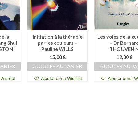
e la
Initiation à la thérapie
Les voies de la gu
eng Shui
par les couleurs –
– Dr Bernar
GSTON
Pauline WILLS
THOUVENI
15,00
€
12,00
€
PANIER
AJOUTER AU PANIER
AJOUTER AU PA
Wishlist
Ajouter à ma Wishlist
Ajouter à ma Wi