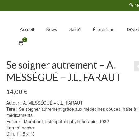
Mo
Accueil
News
Santé
Ésotérisme
Dével
0
Se soigner autrement – A.
MESSÉGUÉ – J.L. FARAUT
14,00
€
Auteur : A. MESSÉGUÉ – J.L. FARAUT
Titre : Se soigner autrement grâce aux médecines douces, halte à l
médicaments
Éditeur : Marabout, ostéopathie phytothérapie, 1982
Format poche
Dim. 11,5 x 18