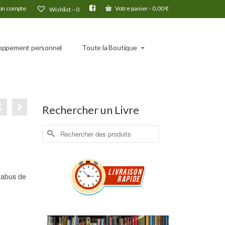
n compte
Votre panier
-
0,00
€
Wishlist –
0
oppement personnel
Toute la Boutique
Rechercher un Livre
Rechercher :
’abus de