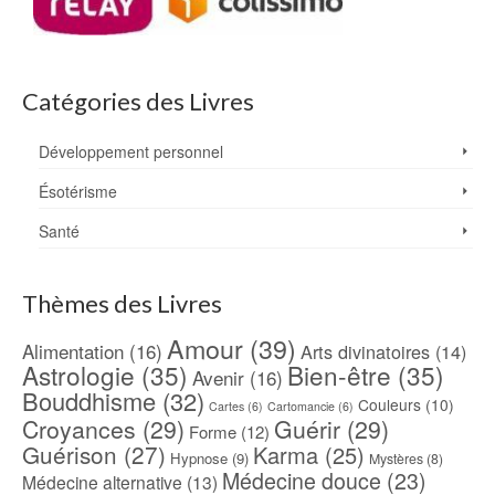
Catégories des Livres
Développement personnel
Ésotérisme
Santé
Thèmes des Livres
Amour
(39)
Alimentation
(16)
Arts divinatoires
(14)
Astrologie
(35)
Bien-être
(35)
Avenir
(16)
Bouddhisme
(32)
Couleurs
(10)
Cartes
(6)
Cartomancie
(6)
Croyances
(29)
Guérir
(29)
Forme
(12)
Guérison
(27)
Karma
(25)
Hypnose
(9)
Mystères
(8)
Médecine douce
(23)
Médecine alternative
(13)