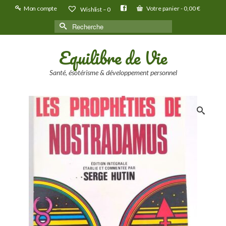
Mon compte
Votre panier
-
0,00
€
Wishlist –
0
Rechercher :
Equilibre de Vie
Santé, ésotérisme & développement personnel