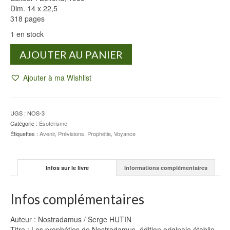
Dim. 14 x 22,5
318 pages
1 en stock
quantité
AJOUTER AU PANIER
de
Les
Ajouter à ma Wishlist
prophéties
de
Nostradamus
-
UGS :
NOS-3
Serge
Catégorie :
Ésotérisme
HUTIN
Étiquettes :
Avenir
,
Prévisions
,
Prophétie
,
Voyance
Infos sur le livre
Informations complémentaires
Infos complémentaires
Auteur : Nostradamus / Serge HUTIN
Titre : Les prophéties de Nostradamus, édition originale établie