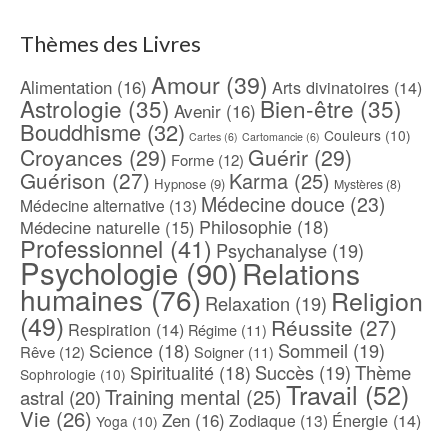
Thèmes des Livres
Amour
(39)
Alimentation
(16)
Arts divinatoires
(14)
Astrologie
(35)
Bien-être
(35)
Avenir
(16)
Bouddhisme
(32)
Couleurs
(10)
Cartes
(6)
Cartomancie
(6)
Croyances
(29)
Guérir
(29)
Forme
(12)
Guérison
(27)
Karma
(25)
Hypnose
(9)
Mystères
(8)
Médecine douce
(23)
Médecine alternative
(13)
Philosophie
(18)
Médecine naturelle
(15)
Professionnel
(41)
Psychanalyse
(19)
Psychologie
(90)
Relations
humaines
(76)
Religion
Relaxation
(19)
(49)
Réussite
(27)
Respiration
(14)
Régime
(11)
Science
(18)
Sommeil
(19)
Rêve
(12)
Soigner
(11)
Spiritualité
(18)
Succès
(19)
Thème
Sophrologie
(10)
Travail
(52)
Training mental
(25)
astral
(20)
Vie
(26)
Zen
(16)
Énergie
(14)
Zodiaque
(13)
Yoga
(10)