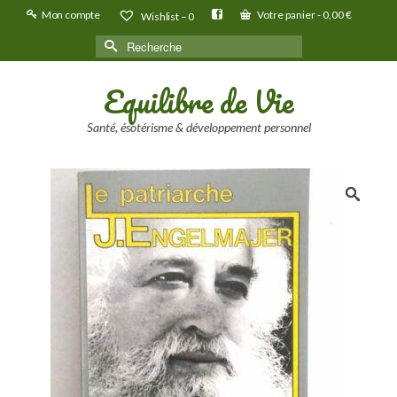
Mon compte
Votre panier
-
0,00
€
Wishlist –
0
Rechercher :
Equilibre de Vie
Santé, ésotérisme & développement personnel