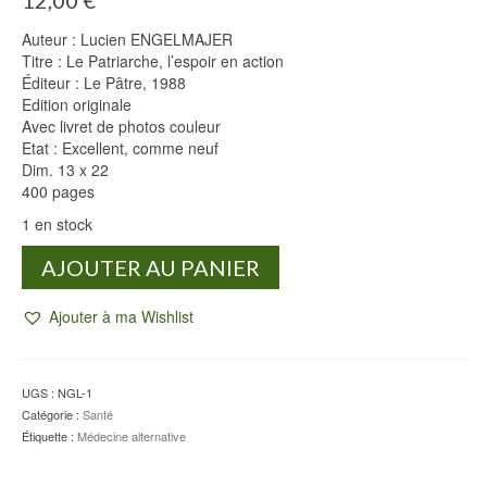
12,00
€
Auteur : Lucien ENGELMAJER
Titre : Le Patriarche, l’espoir en action
Éditeur : Le Pâtre, 1988
Edition originale
Avec livret de photos couleur
Etat : Excellent, comme neuf
Dim. 13 x 22
400 pages
1 en stock
quantité
AJOUTER AU PANIER
de
Le
Ajouter à ma Wishlist
Patriarche
-
Lucien
ENGELMAJER
UGS :
NGL-1
Catégorie :
Santé
Étiquette :
Médecine alternative