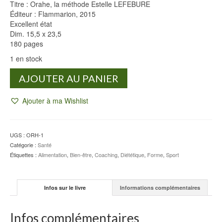
Titre : Orahe, la méthode Estelle LEFEBURE
Éditeur : Flammarion, 2015
Excellent état
Dim. 15,5 x 23,5
180 pages
1 en stock
quantité
AJOUTER AU PANIER
de
Orahe,
Ajouter à ma Wishlist
la
méthode
-
Estelle
UGS :
ORH-1
LEFEBURE
Catégorie :
Santé
Étiquettes :
Alimentation
,
Bien-être
,
Coaching
,
Diététique
,
Forme
,
Sport
Infos sur le livre
Informations complémentaires
Infos complémentaires