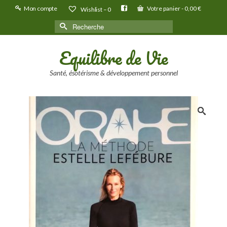
Mon compte
Votre panier
-
0,00
€
Wishlist –
0
Rechercher :
Equilibre de Vie
Santé, ésotérisme & développement personnel