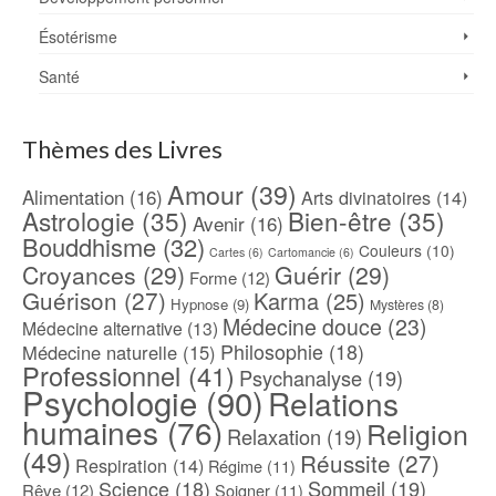
Ésotérisme
Santé
Thèmes des Livres
Amour
(39)
Alimentation
(16)
Arts divinatoires
(14)
Astrologie
(35)
Bien-être
(35)
Avenir
(16)
Bouddhisme
(32)
Couleurs
(10)
Cartes
(6)
Cartomancie
(6)
Croyances
(29)
Guérir
(29)
Forme
(12)
Guérison
(27)
Karma
(25)
Hypnose
(9)
Mystères
(8)
Médecine douce
(23)
Médecine alternative
(13)
Philosophie
(18)
Médecine naturelle
(15)
Professionnel
(41)
Psychanalyse
(19)
Psychologie
(90)
Relations
humaines
(76)
Religion
Relaxation
(19)
(49)
Réussite
(27)
Respiration
(14)
Régime
(11)
Science
(18)
Sommeil
(19)
Rêve
(12)
Soigner
(11)