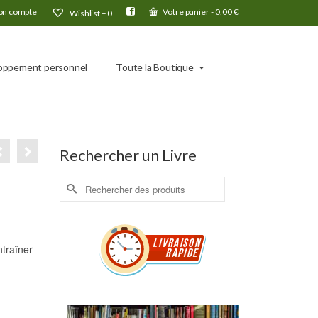
n compte
Votre panier
-
0,00
€
Wishlist –
0
oppement personnel
Toute la Boutique
Rechercher un Livre
Rechercher :
traîner