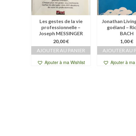
 la voie
Les gestes de la vie
Jonathan Living
 Chögyam
professionnelle –
goéland – Ri
PA
Joseph MESSINGER
BACH
€
20,00
€
1,00
€
 PANIER
AJOUTER AU PANIER
AJOUTER AU 
a Wishlist
Ajouter à ma Wishlist
Ajouter à ma 