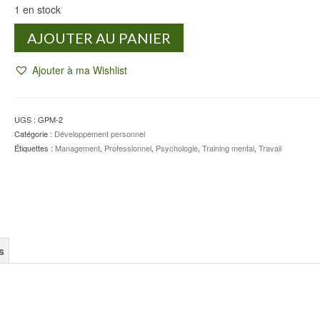
1 en stock
quantité
AJOUTER AU PANIER
de
Guide
Ajouter à ma Wishlist
pratique
du
management
UGS :
GPM-2
Catégorie :
Développement personnel
Étiquettes :
Management
,
Professionnel
,
Psychologie
,
Training mental
,
Travail
s