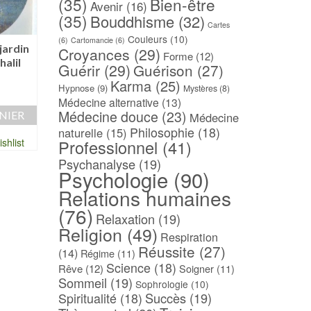
(35)
Bien-être
Avenir
(16)
(35)
Bouddhisme
(32)
Cartes
Couleurs
(10)
(6)
Cartomancie
(6)
jardin
ABC de la psychologie
Transformer son es
Croyances
(29)
Forme
(12)
halil
& de la psychanalyse –
– S.S. Le Dalaï La
Guérir
(29)
Guérison
(27)
Corinne MOREL
3,00
€
Karma
(25)
Hypnose
(9)
Mystères
(8)
20,00
€
Médecine alternative
(13)
AJOUTER AU PAN
Médecine douce
(23)
NIER
AJOUTER AU PANIER
Médecine
Ajouter à ma Wish
Philosophie
(18)
naturelle
(15)
Professionnel
(41)
shlist
Ajouter à ma Wishlist
Psychanalyse
(19)
Psychologie
(90)
Relations humaines
(76)
Relaxation
(19)
Religion
(49)
Respiration
Réussite
(27)
(14)
Régime
(11)
Science
(18)
Rêve
(12)
Soigner
(11)
Sommeil
(19)
Sophrologie
(10)
Spiritualité
(18)
Succès
(19)