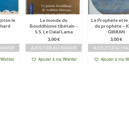
ston le
Le monde du
Le Prophète et le 
chard
Bouddhisme tibétain –
du prophète – K
S.S. Le Dalaï Lama
GIBRAN
3,00
€
3,00
€
PANIER
AJOUTER AU PANIER
AJOUTER AU PA
Wishlist
Ajouter à ma Wishlist
Ajouter à ma Wi