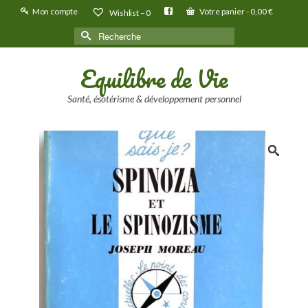
Mon compte
Votre panier
-
0,00
€
Wishlist –
0
Rechercher :
Equilibre de Vie
Santé, ésotérisme & développement personnel