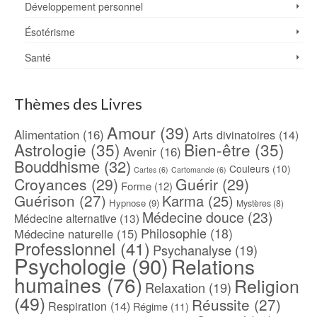
Développement personnel
Ésotérisme
Santé
Thèmes des Livres
Amour
(39)
Alimentation
(16)
Arts divinatoires
(14)
Astrologie
(35)
Bien-être
(35)
Avenir
(16)
Bouddhisme
(32)
Couleurs
(10)
Cartes
(6)
Cartomancie
(6)
Croyances
(29)
Guérir
(29)
Forme
(12)
Guérison
(27)
Karma
(25)
Hypnose
(9)
Mystères
(8)
Médecine douce
(23)
Médecine alternative
(13)
Philosophie
(18)
Médecine naturelle
(15)
Professionnel
(41)
Psychanalyse
(19)
Psychologie
(90)
Relations
humaines
(76)
Religion
Relaxation
(19)
(49)
Réussite
(27)
Respiration
(14)
Régime
(11)