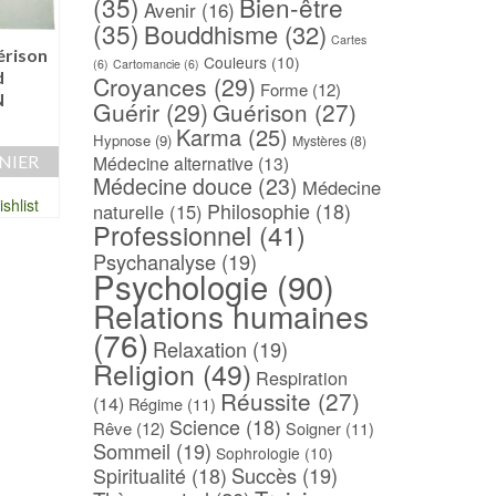
(35)
Bien-être
Avenir
(16)
(35)
Bouddhisme
(32)
Cartes
érison
Toutes les plantes qui
La vie énergie – Wil
Couleurs
(10)
(6)
Cartomancie
(6)
d
soignent – Pr Ameenah
BERTON
Croyances
(29)
Forme
(12)
N
GURIB-FAKIM
Guérir
(29)
Guérison
(27)
25,00
€
30,00
€
Karma
(25)
AJOUTER AU PAN
Hypnose
(9)
Mystères
(8)
Médecine alternative
(13)
NIER
AJOUTER AU PANIER
Médecine douce
(23)
Ajouter à ma Wish
Médecine
shlist
Ajouter à ma Wishlist
Philosophie
(18)
naturelle
(15)
Professionnel
(41)
Psychanalyse
(19)
Psychologie
(90)
Relations humaines
(76)
Relaxation
(19)
Religion
(49)
Respiration
Réussite
(27)
(14)
Régime
(11)
Science
(18)
Rêve
(12)
Soigner
(11)
Sommeil
(19)
Sophrologie
(10)
Spiritualité
(18)
Succès
(19)