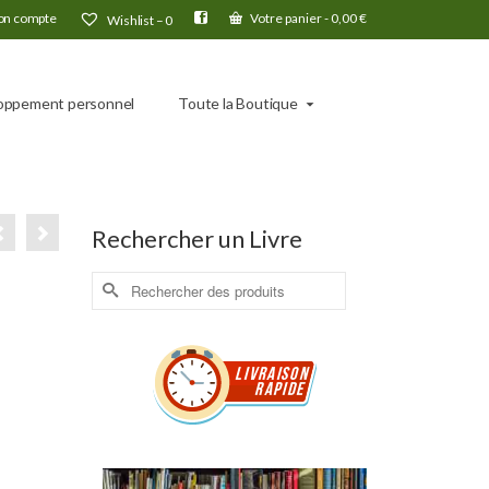
n compte
Votre panier
-
0,00
€
Wishlist –
0
oppement personnel
Toute la Boutique
Rechercher un Livre
Rechercher :