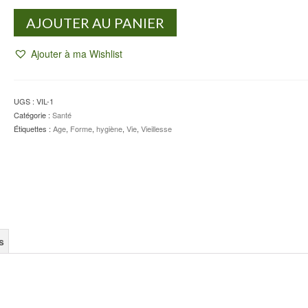
quantité
AJOUTER AU PANIER
de
Bien
Ajouter à ma Wishlist
vieillir
c'est
possible
!
UGS :
VIL-1
-
Catégorie :
Santé
Jacques
Étiquettes :
Age
,
Forme
,
hygiène
,
Vie
,
Vieillesse
HUGUENIN
s