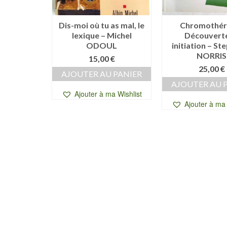
e soigne –
Dis-moi où tu as mal, le
Chromothér
NICHOU
lexique – Michel
Découverte
ODOUL
initiation – St
0
€
NORRIS
15,00
€
 PANIER
25,00
€
AJOUTER AU PANIER
a Wishlist
AJOUTER AU 
Ajouter à ma Wishlist
Ajouter à ma 