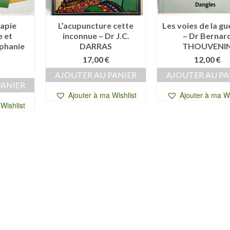
apie
L’acupuncture cette
Les voies de la gu
 et
inconnue – Dr J.C.
– Dr Bernar
ephanie
DARRAS
THOUVENI
17,00
€
12,00
€
AJOUTER AU PANIER
AJOUTER AU PA
PANIER
Ajouter à ma Wishlist
Ajouter à ma Wi
Wishlist