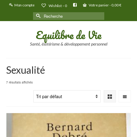
Mon compte
Votre panier
-
0,00
€
Wishlist –
0
Rechercher :
Equilibre de Vie
Santé, ésotérisme & développement personnel
Sexualité
7 résultats affichés