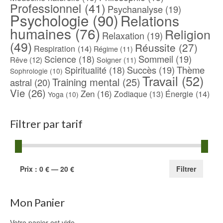
Professionnel
(41)
Psychanalyse
(19)
Psychologie
(90)
Relations
humaines
(76)
Religion
Relaxation
(19)
(49)
Réussite
(27)
Respiration
(14)
Régime
(11)
Science
(18)
Sommeil
(19)
Rêve
(12)
Soigner
(11)
Spiritualité
(18)
Succès
(19)
Thème
Sophrologie
(10)
Travail
(52)
Training mental
(25)
astral
(20)
Vie
(26)
Zen
(16)
Énergie
(14)
Zodiaque
(13)
Yoga
(10)
Filtrer par tarif
Prix
Prix
Prix :
0 €
—
20 €
Filtrer
min
max
Mon Panier
Votre panier est vide.