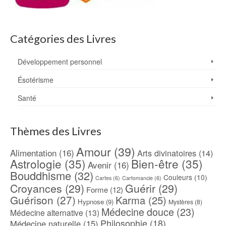
Catégories des Livres
Développement personnel
Ésotérisme
Santé
Thèmes des Livres
Amour
(39)
Alimentation
(16)
Arts divinatoires
(14)
Astrologie
(35)
Bien-être
(35)
Avenir
(16)
Bouddhisme
(32)
Couleurs
(10)
Cartes
(6)
Cartomancie
(6)
Croyances
(29)
Guérir
(29)
Forme
(12)
Guérison
(27)
Karma
(25)
Hypnose
(9)
Mystères
(8)
Médecine douce
(23)
Médecine alternative
(13)
Philosophie
(18)
Médecine naturelle
(15)