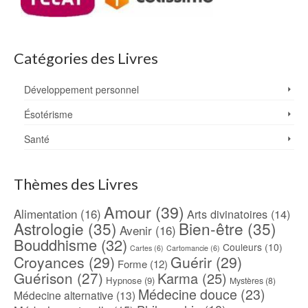
Catégories des Livres
Développement personnel
Ésotérisme
Santé
Thèmes des Livres
Amour
(39)
Alimentation
(16)
Arts divinatoires
(14)
Astrologie
(35)
Bien-être
(35)
Avenir
(16)
Bouddhisme
(32)
Couleurs
(10)
Cartes
(6)
Cartomancie
(6)
Croyances
(29)
Guérir
(29)
Forme
(12)
Guérison
(27)
Karma
(25)
Hypnose
(9)
Mystères
(8)
Médecine douce
(23)
Médecine alternative
(13)