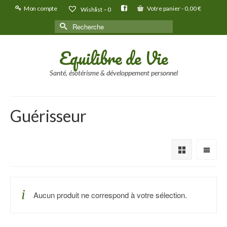
Mon compte
Votre panier
-
0,00
€
Wishlist –
0
Rechercher :
Equilibre de Vie
Santé, ésotérisme & développement personnel
Guérisseur
Aucun produit ne correspond à votre sélection.