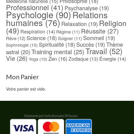
Philosophie
(18)
Médecine naturelle
(15)
Professionnel
(41)
Psychanalyse
(19)
Psychologie
(90)
Relations
humaines
(76)
Religion
Relaxation
(19)
(49)
Réussite
(27)
Respiration
(14)
Régime
(11)
Science
(18)
Sommeil
(19)
Rêve
(12)
Soigner
(11)
Spiritualité
(18)
Succès
(19)
Thème
Sophrologie
(10)
Travail
(52)
Training mental
(25)
astral
(20)
Vie
(26)
Zen
(16)
Énergie
(14)
Zodiaque
(13)
Yoga
(10)
Mon Panier
Votre panier est vide.