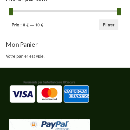
Prix
Prix
Prix :
0 €
—
10 €
Filtrer
min
max
Mon Panier
Votre panier est vide.