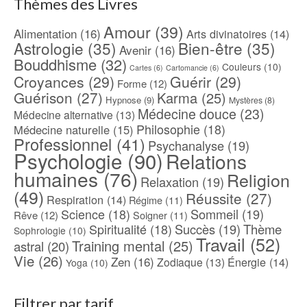
Thèmes des Livres
Amour
(39)
Alimentation
(16)
Arts divinatoires
(14)
Astrologie
(35)
Bien-être
(35)
Avenir
(16)
Bouddhisme
(32)
Couleurs
(10)
Cartes
(6)
Cartomancie
(6)
Croyances
(29)
Guérir
(29)
Forme
(12)
Guérison
(27)
Karma
(25)
Hypnose
(9)
Mystères
(8)
Médecine douce
(23)
Médecine alternative
(13)
Philosophie
(18)
Médecine naturelle
(15)
Professionnel
(41)
Psychanalyse
(19)
Psychologie
(90)
Relations
humaines
(76)
Religion
Relaxation
(19)
(49)
Réussite
(27)
Respiration
(14)
Régime
(11)
Science
(18)
Sommeil
(19)
Rêve
(12)
Soigner
(11)
Spiritualité
(18)
Succès
(19)
Thème
Sophrologie
(10)
Travail
(52)
Training mental
(25)
astral
(20)
Vie
(26)
Zen
(16)
Énergie
(14)
Zodiaque
(13)
Yoga
(10)
Filtrer par tarif