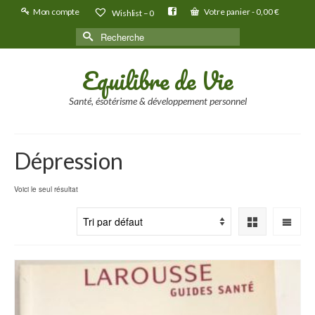
Mon compte
Votre panier
-
0,00
€
Wishlist –
0
Rechercher :
Equilibre de Vie
Santé, ésotérisme & développement personnel
Dépression
Voici le seul résultat