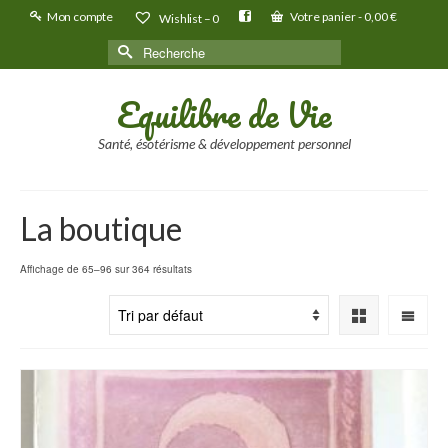
Mon compte
Votre panier
-
0,00
€
Wishlist –
0
Rechercher :
Equilibre de Vie
Santé, ésotérisme & développement personnel
La boutique
Affichage de 65–96 sur 364 résultats